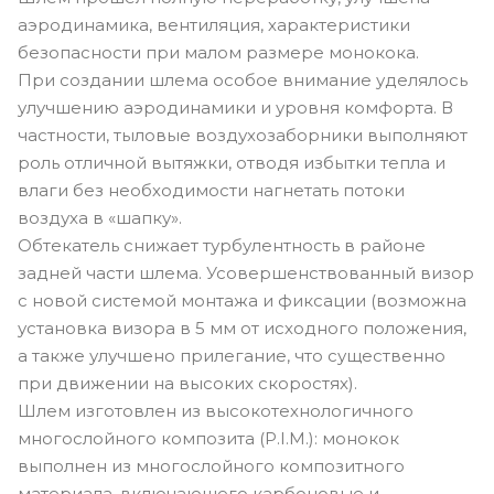
аэродинамика, вентиляция, характеристики
безопасности при малом размере монокока.
При создании шлема особое внимание уделялось
улучшению аэродинамики и уровня комфорта. В
частности, тыловые воздухозаборники выполняют
роль отличной вытяжки, отводя избытки тепла и
влаги без необходимости нагнетать потоки
воздуха в «шапку».
Обтекатель снижает турбулентность в районе
задней части шлема. Усовершенствованный визор
с новой системой монтажа и фиксации (возможна
установка визора в 5 мм от исходного положения,
а также улучшено прилегание, что существенно
при движении на высоких скоростях).
Шлем изготовлен из высокотехнологичного
многослойного композита (P.I.M.): монокок
выполнен из многослойного композитного
материала, включающего карбоновые и