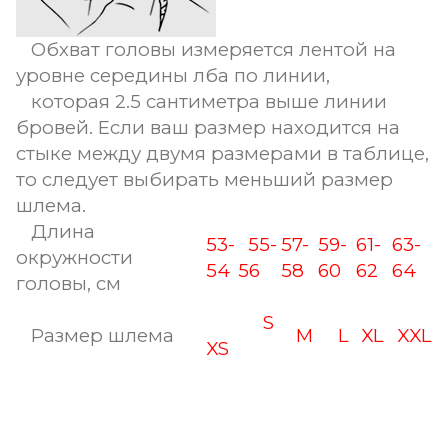
Обхват головы измеряется лентой на
уровне середины лба по линии,
которая 2.5 сантиметра выше линии
бровей. Если ваш размер находится на
стыке между двумя размерами в таблице,
то следует выбирать меньший размер
шлема.
Длина
53-
55-
57-
59-
61-
63-
окружности
54
56
58
60
62
64
головы, см
S
Размер шлема
M
L
XL
XXL
XS