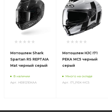
Мотошлем Shark
Мотошлем HJC I71
Spartan RS REPTAIA
PEKA MC5 черный
Mat черный серый
серый
В наличии
Много на складе
Арт.: HE8121EKAA
Арт.: I71_PEK-MC5