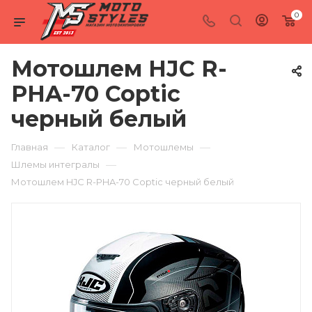
0
Мотошлем HJC R-
PHA-70 Coptic
черный белый
—
—
—
Главная
Каталог
Мотошлемы
—
Шлемы интегралы
Мотошлем HJC R-PHA-70 Coptic черный белый