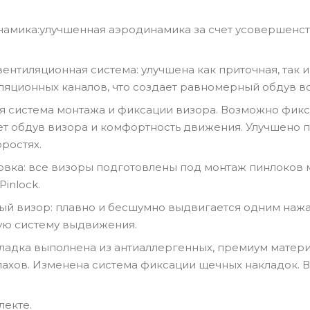
намика:улучшенная аэродинамика за счет усовершенс
ентиляционная система: улучшена как приточная, так 
ляционных каналов, что создает равномерный обдув в
вая система монтажа и фиксации визора. Возможно фик
ет обдув визора и комфортность движения. Улучшено 
ростях.
товка: все визоры подготовлены под монтаж пинлоков м
inlock.
й визор: плавно и бесшумно выдвигается одним нажа
ую систему выдвижения.
дкладка выполнена из антиаллергенных, премиум матер
ахов. Изменена система фиксации щечных накладок. 
лекте.