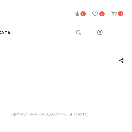
0
0
0
КАТЫ
Артикул:
R-PHA-70_GAO-MC1SF (снято)