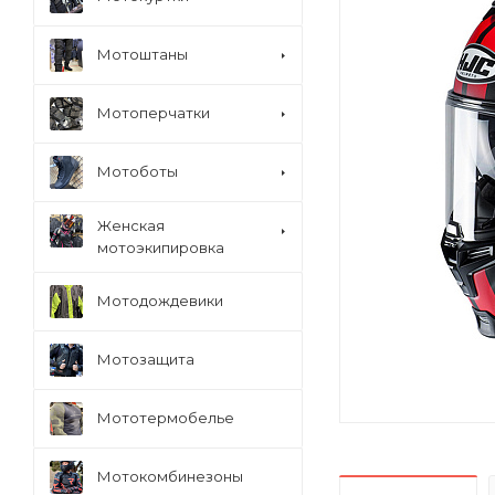
Мотоштаны
Мотоперчатки
Мотоботы
Женская
мотоэкипировка
Мотодождевики
Мотозащита
Мототермобелье
Мотокомбинезоны