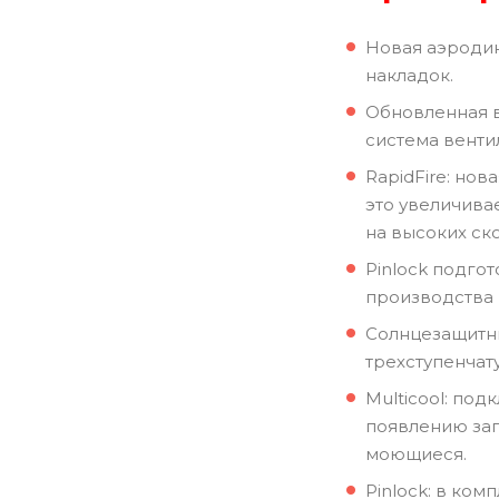
Новая аэроди
накладок.
Обновленная в
система венти
RapidFire: но
это увеличива
на высоких ско
Pinlock подго
производства P
Солнцезащитны
трехступенчат
Multicool: по
появлению зап
моющиеся.
Pinlock: в комп