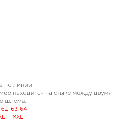
а по линии,
мер находится на стыке между двумя
р шлема.
1-62
63-64
XL
XXL