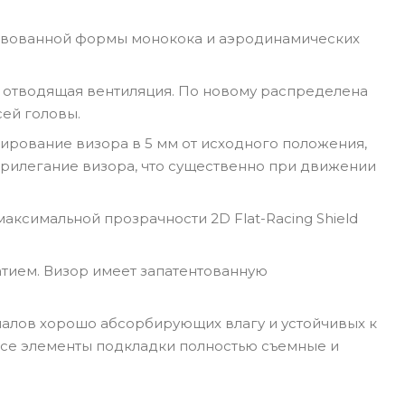
твованной формы монокока и аэродинамических
и отводящая вентиляция. По новому распределена
сей головы.
сирование визора в 5 мм от исходного положения,
прилегание визора, что существенно при движении
аксимальной прозрачности 2D Flat-Racing Shield
тием. Визор имеет запатентованную
иалов хорошо абсорбирующих влагу и устойчивых к
Все элементы подкладки полностью съемные и