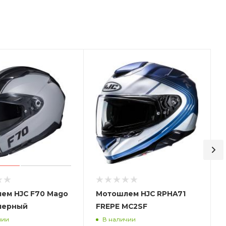
ем HJC F70 Mago
Мотошлем HJC RPHA71
черный
FREPE MC2SF
чии
В наличии