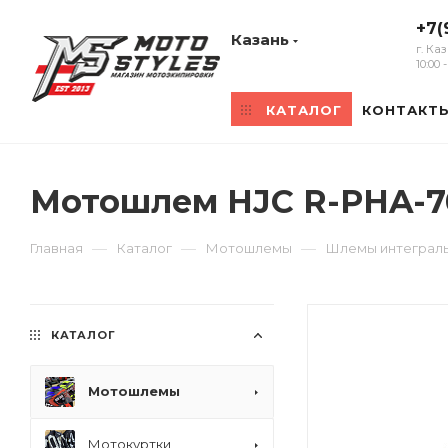
+7(
Казань
г. Ка
10:00
КАТАЛОГ
КОНТАКТ
Мотошлем HJC R-PHA-7
—
—
—
Главная
Каталог
Мотошлемы
Шлемы интеграл
КАТАЛОГ
Мотошлемы
Мотокуртки