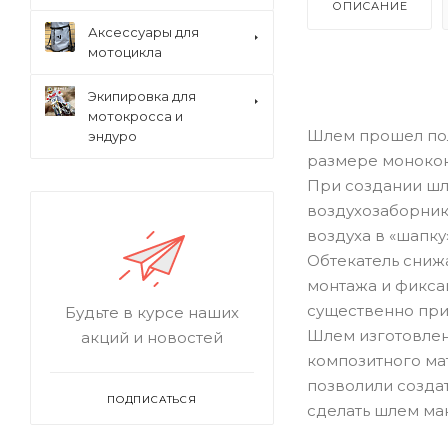
ОПИСАНИЕ
Аксессуары для
мотоцикла
Экипировка для
мотокросса и
Шлем прошел пол
эндуро
размере монокок
При создании шл
воздухозаборники
воздуха в «шапку»
Обтекатель сниж
монтажа и фиксац
существенно при
Будьте в курсе наших
Шлем изготовлен
акций и новостей
композитного ма
позволили созда
ПОДПИСАТЬСЯ
сделать шлем ма