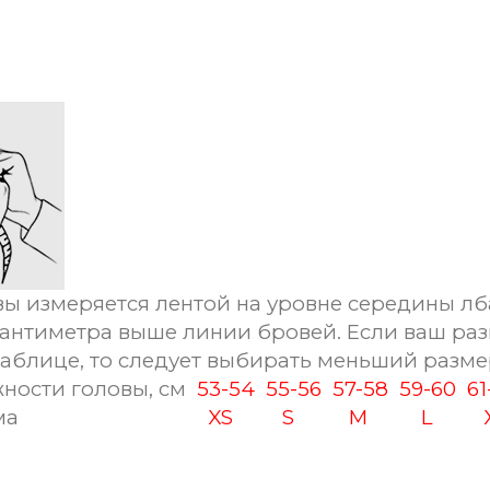
ы измеряется лентой на уровне середины лб
сантиметра выше линии бровей. Если ваш раз
таблице, то следует выбирать меньший разме
ности головы, см
53-54
55-56
57-58
59-60
6
ма
XS
S
M
L