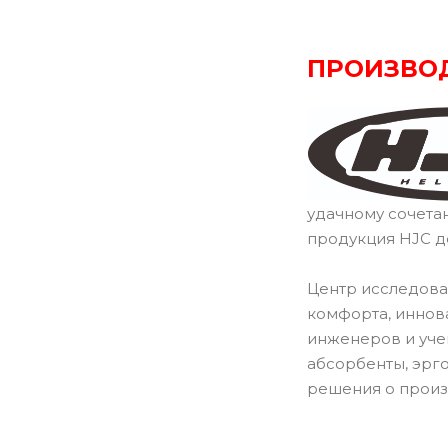
ПРОИЗВО
удачному сочета
продукция HJC д
Центр исследова
комфорта, иннов
инженеров и уче
абсорбенты, эрг
решения о произ