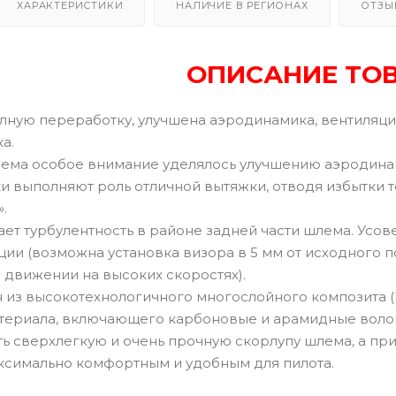
ХАРАКТЕРИСТИКИ
НАЛИЧИЕ В РЕГИОНАХ
ОТЗЫ
ОПИСАНИЕ ТО
ную переработку, улучшена аэродинамика, вентиляция
а.
ема особое внимание уделялось улучшению аэродинами
 выполняют роль отличной вытяжки, отводя избытки т
.
ает турбулентность в районе задней части шлема. Усо
ии (возможна установка визора в 5 мм от исходного п
 движении на высоких скоростях).
 из высокотехнологичного многослойного композита (P
териала, включающего карбоновые и арамидные волокн
ть сверхлегкую и очень прочную скорлупу шлема, а п
ксимально комфортным и удобным для пилота.