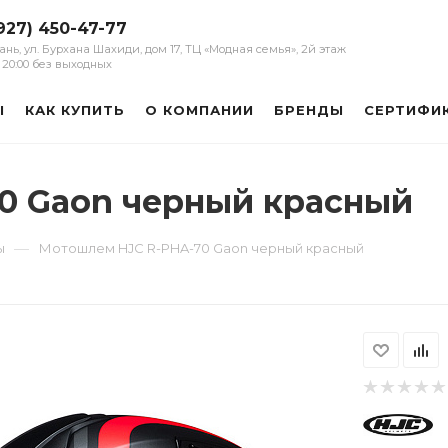
927) 450-47-77
зань, ул. Бурхана Шахиди, дом 17, ТЦ «Модная семья», 2й этаж
 - 20:00 без выходных
Ы
КАК КУПИТЬ
О КОМПАНИИ
БРЕНДЫ
СЕРТИФИ
0 Gaon черный красный
—
ы
Мотошлем HJC R-PHA-70 Gaon черный красный