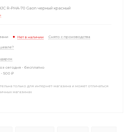
JC R-PHA-70 Gaon черный красный
и
зани
Снято с производства
Нет в наличии
шевле?
одарок
з сегодня - бесплатно
 - 500 ₽
тельна только для интернет-магазина и может отличаться
ничных магазинах