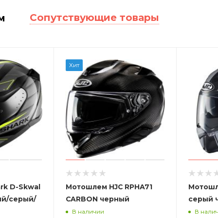
Сопутствующие товары
м
Хит
rk D-Skwal
Мотошлем HJC RPHA71
Мотошл
ый/серый/
CARBON черный
серый 
В наличии
В нали