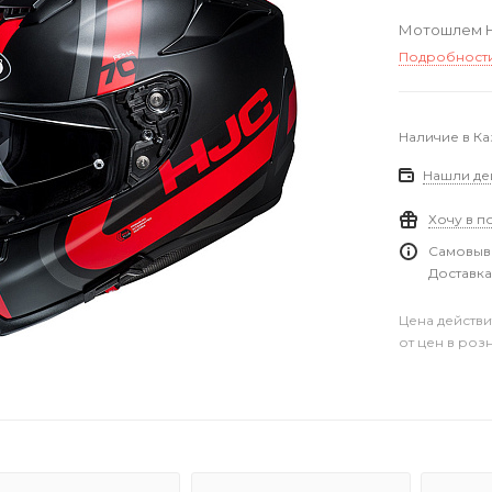
Мотошлем H
Подробност
Наличие в Ка
Нашли де
Хочу в п
Самовыво
Доставка
Цена действи
от цен в роз