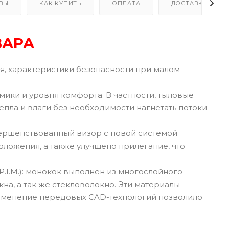
ВЫ
КАК КУПИТЬ
ОПЛАТА
ДОСТАВКА
ВАРА
, характеристики безопасности при малом
ки и уровня комфорта. В частности, тыловые
епла и влаги без необходимости нагнетать потоки
вершенствованный визор с новой системой
оложения, а также улучшено прилегание, что
.I.M.): монокок выполнен из многослойного
а, а так же стекловолокно. Эти материалы
рименение передовых CAD-технологий позволило