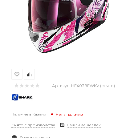
Артикул:
HE4038EWKV (снято)
Наличие в Казани
Нет в наличии
Снято с производства
Нашли дешевле?
Хочу в подарок