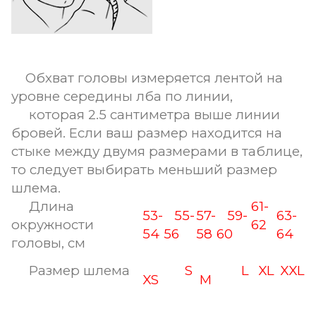
Обхват головы измеряется лентой на
уровне середины лба по линии,
которая 2.5 сантиметра выше линии
бровей. Если ваш размер находится на
стыке между двумя размерами в таблице,
то следует выбирать меньший размер
шлема.
Длина
61-
53-
55-
57-
59-
63-
окружности
62
54
56
58
60
64
головы, см
Размер шлема
S
L
XL
XXL
XS
M