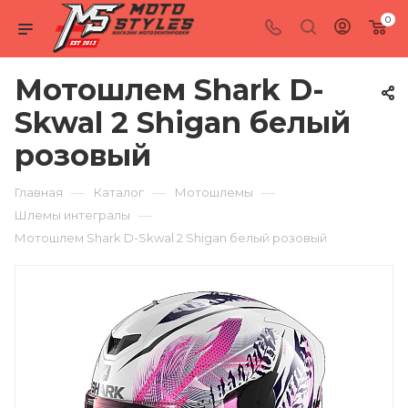
0
Мотошлем Shark D-
Skwal 2 Shigan белый
розовый
—
—
—
Главная
Каталог
Мотошлемы
—
Шлемы интегралы
Мотошлем Shark D-Skwal 2 Shigan белый розовый