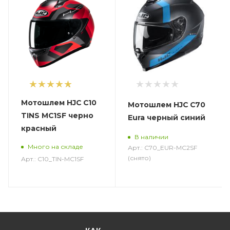
1
Мотошлем HJC C10
Мотошлем HJC C70
TINS MC1SF черно
Eura черный синий
красный
В наличии
Много на складе
Арт.: C70_EUR-MC2SF
(снято)
Арт.: C10_TIN-MC1SF