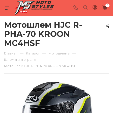
0
Мотошлем HJC R-
PHA-70 KROON
MC4HSF
—
—
—
Главная
Каталог
Мотошлемы
—
Шлемы интегралы
Мотошлем HJC R-PHA-70 KROON MC4HSF