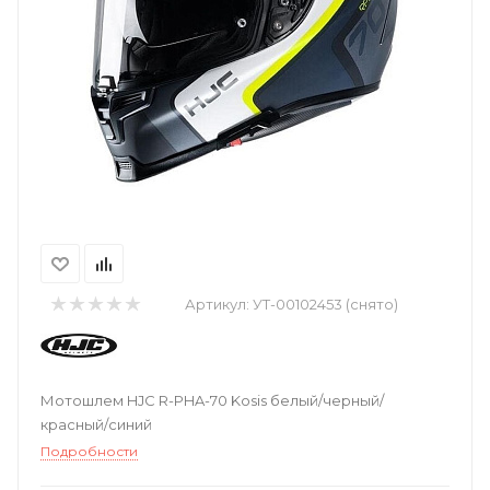
Артикул:
УТ-00102453 (снято)
Мотошлем HJC R-PHA-70 Kosis белый/черный/
красный/синий
Подробности