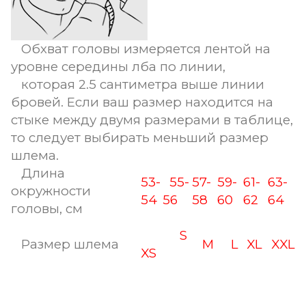
Обхват головы измеряется лентой на
уровне середины лба по линии,
которая 2.5 сантиметра выше линии
бровей. Если ваш размер находится на
стыке между двумя размерами в таблице,
то следует выбирать меньший размер
шлема.
Длина
53-
55-
57-
59-
61-
63-
окружности
54
56
58
60
62
64
головы, см
S
Размер шлема
M
L
XL
XXL
XS