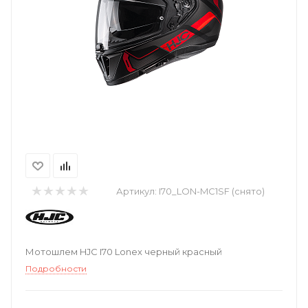
Артикул:
I70_LON-MC1SF (снято)
Мотошлем HJC I70 Lonex черный красный
Подробности