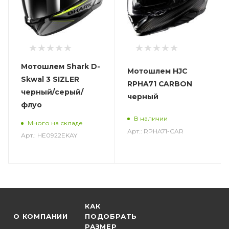
Мотошлем Shark D-
Мотошлем HJC
Skwal 3 SIZLER
RPHA71 CARBON
черный/серый/
черный
флуо
В наличии
Много на складе
Арт.: RPHA71-CAR
Арт.: HE0922EKAY
КАК
О КОМПАНИИ
ПОДОБРАТЬ
РАЗМЕР