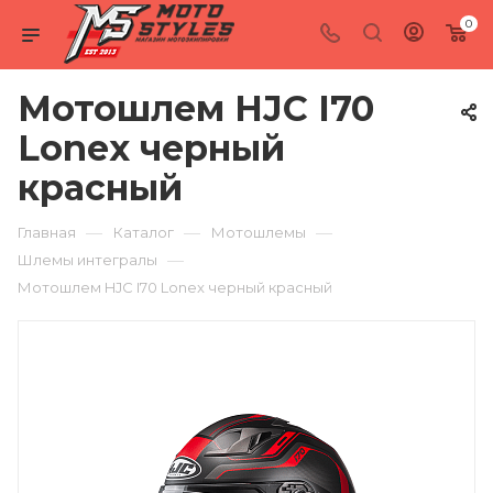
0
Мотошлем HJC I70
Lonex черный
красный
—
—
—
Главная
Каталог
Мотошлемы
—
Шлемы интегралы
Мотошлем HJC I70 Lonex черный красный