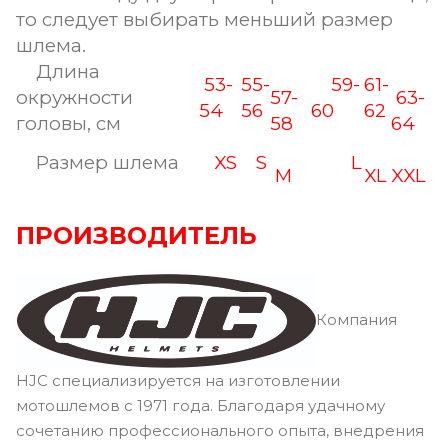
то следует выбирать меньший размер
шлема.
Длина
53-
55-
59-
61-
окружности
57-
63-
54
56
60
62
головы, см
58
64
Размер шлема
XS
S
L
M
XL
XXL
ПРОИЗВОДИТЕЛЬ
Компания
HJC специализируется на изготовлении
мотошлемов с 1971 года. Благодаря удачному
сочетанию профессионального опыта, внедрения