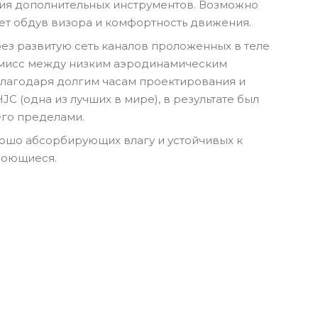
ания дополнительных инструментов. Возможно
ет обдув визора и комфортность движения.
рез развитую сеть каналов проложенных в теле
омисс между низким аэродинамическим
благодаря долгим часам проектирования и
 (одна из лучших в мире), в результате был
его пределами.
ошо абсорбирующих влагу и устойчивых к
моющиеся.