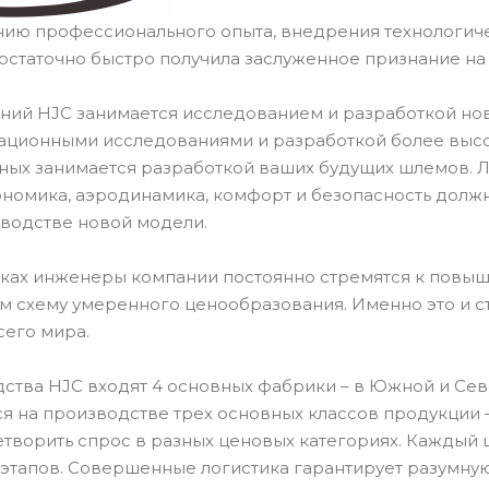
нию профессионального опыта, внедрения технологич
остаточно быстро получила заслуженное признание н
ний HJC занимается исследованием и разработкой но
ационными исследованиями и разработкой более высок
ных занимается разработкой ваших будущих шлемов.
ономика, аэродинамика, комфорт и безопасность долж
водстве новой модели.
тках инженеры компании постоянно стремятся к повыш
ом схему умеренного ценообразования. Именно это и 
сего мира.
ства HJC входят 4 основных фабрики – в Южной и Севе
я на производстве трех основных классов продукции –
етворить спрос в разных ценовых категориях. Каждый 
 этапов. Совершенные логистика гарантирует разумную