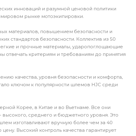
еских инноваций и разумной ценовой политики
а мировом рынке мотоэкипировки.
вых материалов, повышением безопасности и
их стандартов безопасности. Коллектив из 50
 Легкие и прочные материалы, ударопоглощающие
ны отвечать критериям и требованиям до принятия
ению качества, уровня безопасности и комфорта,
стало ключом к популярности шлемов HJC среди
рной Корее, в Китае и во Вьетнаме. Все они
 высокого, среднего и бюджетного уровня. Это
шлем изготавливают вручную более чем за 40
 цену. Высокий контроль качества гарантирует