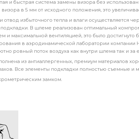
остая и быстрая система замены визора без использов
визора в 5 мм от исходного положения, это увеличива
и отвод избыточного тепла и влаги осуществляется че
и подкладки. В шлеме реализован оптимальный компр
м и максимальной вентиляцией, это было достигнуто 
ования в аэродинамической лаборатории компании HJC
ютно ровный поток воздуха как внутри шлема так и за 
олнена из антиаллергенных, премиум материалов хор
ахов. Все элементы подкладки полностью съемные и 
крометрическим замком.