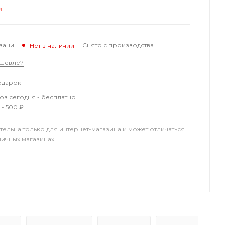
и
зани
Снято с производства
Нет в наличии
шевле?
одарок
з сегодня - бесплатно
 - 500 ₽
тельна только для интернет-магазина и может отличаться
ничных магазинах