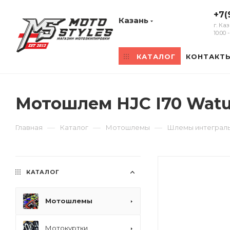
+7(
Казань
г. Ка
10:00
КАТАЛОГ
КОНТАКТ
Мотошлем HJC I70 Wat
—
—
—
Главная
Каталог
Мотошлемы
Шлемы интеграл
КАТАЛОГ
Мотошлемы
Мотокуртки