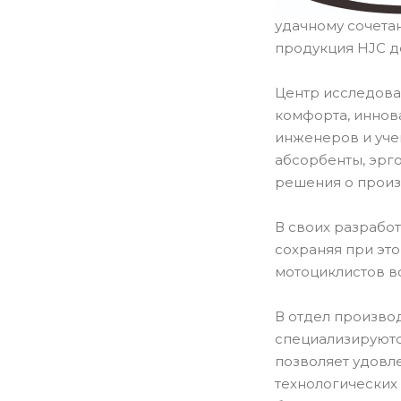
удачному сочета
продукция HJC д
Центр исследова
комфорта, иннов
инженеров и уче
абсорбенты, эрг
решения о произ
В своих разрабо
сохраняя при эт
мотоциклистов в
В отдел производ
специализируютс
позволяет удовл
технологических