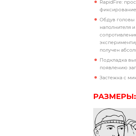
RapidFire: пр
фиксирование 
Обдув головы 
наполнителя 
сопротивление
экспериментир
получен абсол
Подкладка вып
появлению зап
Застежка с ми
РАЗМЕРЫ: