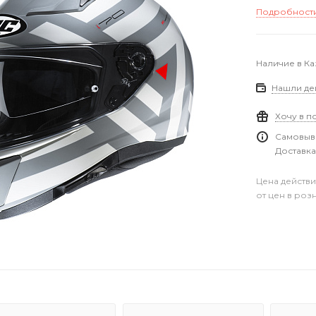
Подробност
Наличие в Ка
Нашли де
Хочу в п
Самовыво
Доставка
Цена действи
от цен в роз