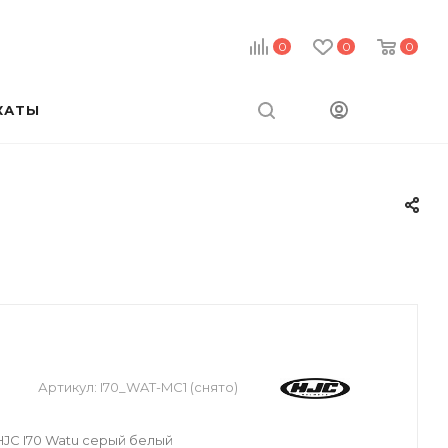
0
0
0
КАТЫ
Артикул:
I70_WAT-MC1 (снято)
JC I70 Watu серый белый