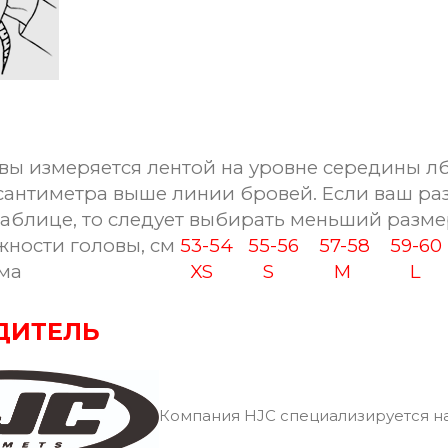
вы измеряется лентой на уровне середины лб
сантиметра выше линии бровей. Если ваш ра
таблице, то следует выбирать меньший разме
ости головы, см
53-54
55-56
57-58
59-6
ма
XS
S
M
L
ДИТЕЛЬ
Компания HJC специализируется на