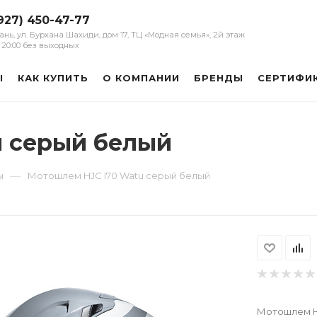
927) 450-47-77
зань, ул. Бурхана Шахиди, дом 17, ТЦ «Модная семья», 2й этаж
 - 20:00 без выходных
Ы
КАК КУПИТЬ
О КОМПАНИИ
БРЕНДЫ
СЕРТИФИ
u серый белый
—
ы
Мотошлем HJC I70 Watu серый белый
Мотошлем H