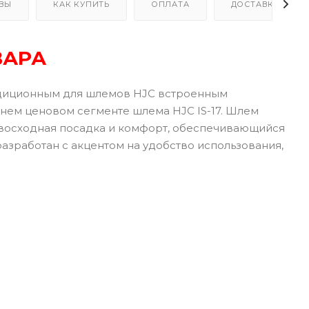
ВЫ
КАК КУПИТЬ
ОПЛАТА
ДОСТАВКА
ВАРА
адиционным для шлемов HJC встроенным
нем ценовом сегменте шлема HJC IS-17. Шлем
евосходная посадка и комфорт, обеспечивающийся
азработан с акцентом на удобство использования,