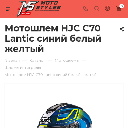
0
Мотошлем HJC C70
Lantic синий белый
желтый
—
—
—
Главная
Каталог
Мотошлемы
—
Шлемы интегралы
Мотошлем HJC C70 Lantic синий белый желтый