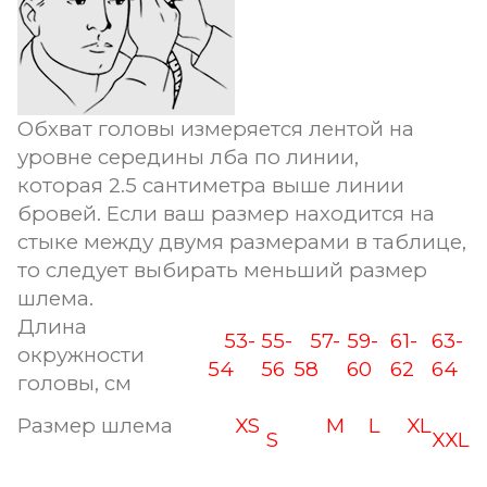
Обхват головы измеряется лентой на
уровне середины лба по линии,
которая 2.5 сантиметра выше линии
бровей. Если ваш размер находится на
стыке между двумя размерами в таблице,
то следует выбирать меньший размер
шлема.
Длина
53-
55-
57-
59-
61-
63-
окружности
54
56
58
60
62
64
головы, см
Размер шлема
XS
M
L
XL
S
XXL