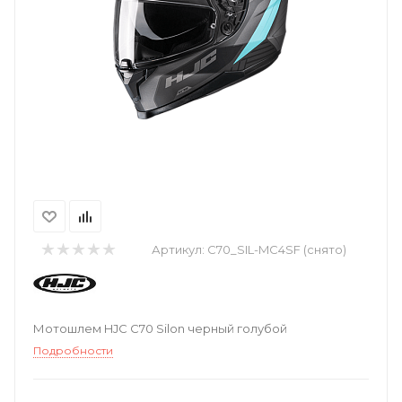
Артикул:
C70_SIL-MC4SF (снято)
Мотошлем HJC C70 Silon черный голубой
Подробности