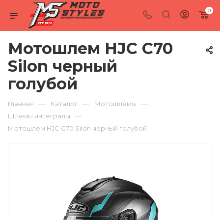
0
Мотошлем HJC C70
Silon черный
голубой
—
—
—
Главная
Каталог
Мотошлемы
—
Шлемы интегралы
Мотошлем HJC C70 Silon черный голубой