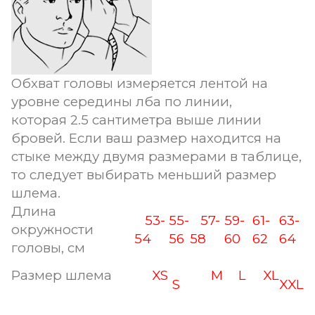
Обхват головы измеряется лентой на
уровне середины лба по линии,
которая 2.5 сантиметра выше линии
бровей. Если ваш размер находится на
стыке между двумя размерами в таблице,
то следует выбирать меньший размер
шлема.
Длина
53-
55-
57-
59-
61-
63-
окружности
54
56
58
60
62
64
головы, см
Размер шлема
XS
M
L
XL
S
XXL