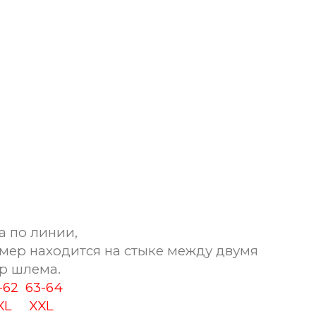
а по линии,
мер находится на стыке между двумя
р шлема.
1-62
63-64
XL
XXL