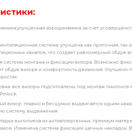
истики:
намика:улучшенная аэродинамика за счет усовершенс
ентиляционная система: улучшена как приточная, так 
ляционных каналов, что создает равномерный обдув в
вая система монтажа и фиксации визора. Возможно фик
ет обдув визора и комфортность движения. Улучшено 
ростях.
товка: все визоры подготовлены под монтаж пинлоков м
inlock.
й визор: плавно и бесшумно выдвигается одним нажа
ую систему выдвижения.
дкладка выполнена из антиаллергенных, премиум матер
ахов. Изменена система фиксации щечных накладок. 