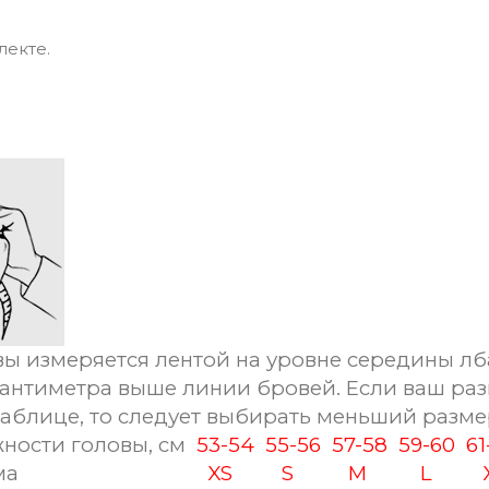
лекте.
ы измеряется лентой на уровне середины лб
сантиметра выше линии бровей. Если ваш раз
таблице, то следует выбирать меньший разме
ности головы, см
53-54
55-56
57-58
59-60
6
ма
XS
S
M
L