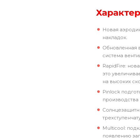
Характер
Новая аэроди
накладок.
Обновленная в
система венти
RapidFire: но
это увеличива
на высоких ско
Pinlock подго
производства P
Солнцезащитны
трехступенчат
Multicool: по
появлению зап