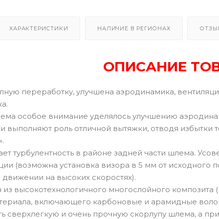
ХАРАКТЕРИСТИКИ
НАЛИЧИЕ В РЕГИОНАХ
ОТЗЫ
ОПИСАНИЕ ТО
ную переработку, улучшена аэродинамика, вентиляция
а.
ема особое внимание уделялось улучшению аэродинами
 выполняют роль отличной вытяжки, отводя избытки т
.
ает турбулентность в районе задней части шлема. Усо
ии (возможна установка визора в 5 мм от исходного п
 движении на высоких скоростях).
 из высокотехнологичного многослойного композита (P
териала, включающего карбоновые и арамидные волокн
ть сверхлегкую и очень прочную скорлупу шлема, а п