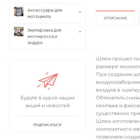
Аксессуары для
мотоцикла
ОПИСАНИЕ
Экипировка для
мотокросса и
эндуро
Шлем прошел пол
размере монокок
При создании шл
воздухозаборники
воздуха в «шапку»
Обтекатель сниж
Будьте в курсе наших
монтажа и фиксац
акций и новостей
существенно при
Шлем изготовлен
ПОДПИСАТЬСЯ
композитного ма
позволили созда