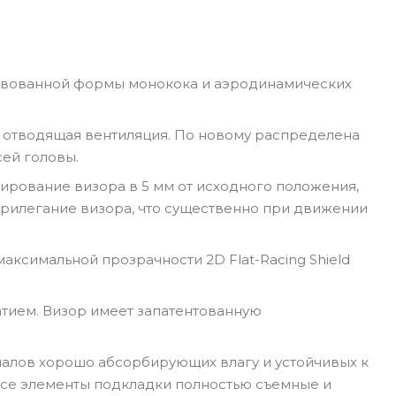
твованной формы монокока и аэродинамических
и отводящая вентиляция. По новому распределена
сей головы.
сирование визора в 5 мм от исходного положения,
прилегание визора, что существенно при движении
аксимальной прозрачности 2D Flat-Racing Shield
тием. Визор имеет запатентованную
иалов хорошо абсорбирующих влагу и устойчивых к
Все элементы подкладки полностью съемные и