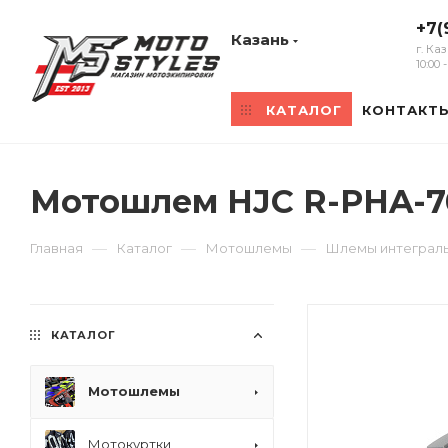
+7(
Казань
г. Ка
10:00
КАТАЛОГ
КОНТАКТ
Мотошлем HJC R-PHA-7
—
—
—
Главная
Каталог
Мотошлемы
Шлемы интеграл
КАТАЛОГ
Мотошлемы
Мотокуртки