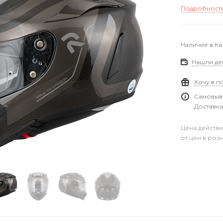
Подробност
Наличие в Ка
Нашли де
Хочу в п
Самовыво
Доставка
Цена действи
от цен в роз