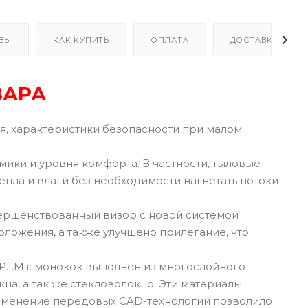
ВЫ
КАК КУПИТЬ
ОПЛАТА
ДОСТАВКА
ВАРА
, характеристики безопасности при малом
ки и уровня комфорта. В частности, тыловые
епла и влаги без необходимости нагнетать потоки
вершенствованный визор с новой системой
оложения, а также улучшено прилегание, что
.I.M.): монокок выполнен из многослойного
а, а так же стекловолокно. Эти материалы
рименение передовых CAD-технологий позволило