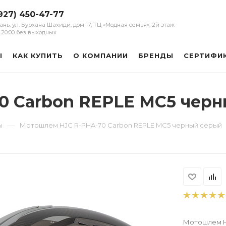
927) 450-47-77
зань, ул. Бурхана Шахиди, дом 17, ТЦ «Модная семья», 2й этаж
 - 20:00 без выходных
Ы
КАК КУПИТЬ
О КОМПАНИИ
БРЕНДЫ
СЕРТИФИ
0 Carbon REPLE MC5 черн
—
ы
Мотошлем HJC R-PHA-70 Carbon REPLE MC5 черный серый
Мотошлем H