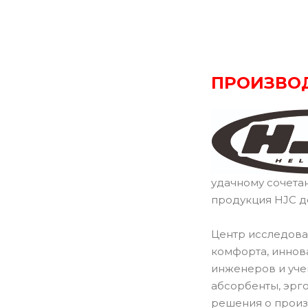
ПРОИЗВО
удачному сочета
продукция HJC д
Центр исследова
комфорта, иннов
инженеров и уче
абсорбенты, эрг
решения о произ