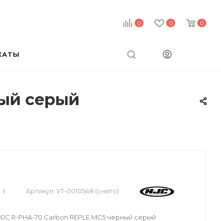
0
0
0
КАТЫ
ый серый
Артикул:
УТ-0010548 (снято)
1
JC R-PHA-70 Carbon REPLE MC5 черный серый