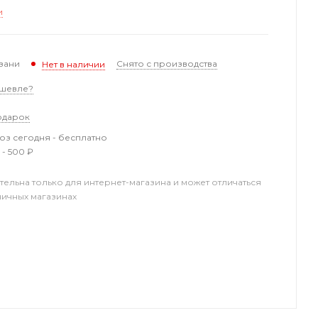
и
зани
Снято с производства
Нет в наличии
шевле?
одарок
з сегодня - бесплатно
 - 500 ₽
тельна только для интернет-магазина и может отличаться
ничных магазинах