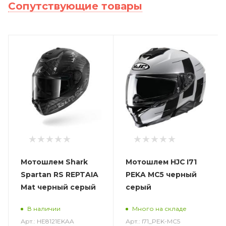
Сопутствующие товары
Мотошлем Shark
Мотошлем HJC I71
Spartan RS REPTAIA
PEKA MC5 черный
Mat черный серый
серый
В наличии
Много на складе
Арт.: HE8121EKAA
Арт.: I71_PEK-MC5