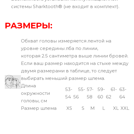
системы Sharktooth® (не входит в комплект).
РАЗМЕРЫ:
Обхват головы измеряется лентой на
уровне середины лба по линии,
которая 2.5 сантиметра выше линии бровей.
Если ваш размер находится на стыке между
двумя размерами в таблице, то следует
выбирать меньший размер шлема.
Длина
53-
55-
57-
59-
61-
63-
окружности
54
56
58
60
62
64
головы, см
Размер шлема
XS
S
M
L
XL
XXL