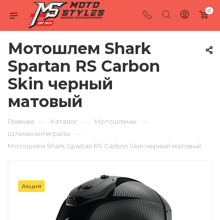
0
Мотошлем Shark
Spartan RS Carbon
Skin черный
матовый
—
—
—
Главная
Каталог
Мотошлемы
—
Шлемы интегралы
Мотошлем Shark Spartan RS Carbon Skin черный матовый
Акция