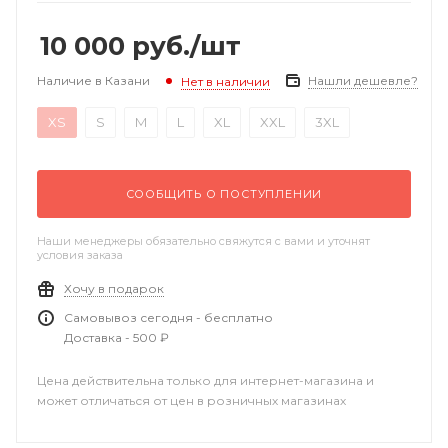
10 000
руб.
/шт
Наличие в Казани
Нашли дешевле?
Нет в наличии
XS
S
M
L
XL
XXL
3XL
СООБЩИТЬ О ПОСТУПЛЕНИИ
Наши менеджеры обязательно свяжутся с вами и уточнят
условия заказа
Хочу в подарок
Самовывоз сегодня - бесплатно
Доставка - 500 ₽
Цена действительна только для интернет-магазина и
может отличаться от цен в розничных магазинах