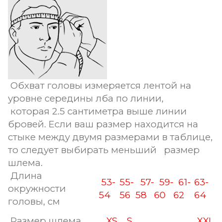
Обхват головы измеряется лентой на
уровне середины лба по линии,
которая 2.5 сантиметра выше линии
бровей. Если ваш размер находится на
стыке между двумя размерами в таблице,
то следует выбирать меньший размер
шлема.
Длина
53-
55-
57-
59-
61-
63-
окружности
54
56
58
60
62
64
головы, см
Размер шлема
XS
S
XXL