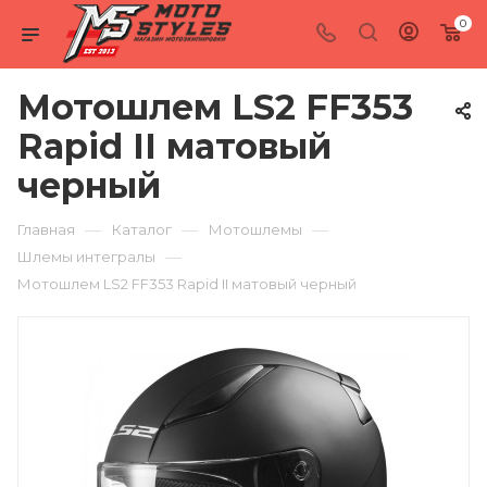
0
Мотошлем LS2 FF353
Rapid II матовый
черный
—
—
—
Главная
Каталог
Мотошлемы
—
Шлемы интегралы
Мотошлем LS2 FF353 Rapid II матовый черный