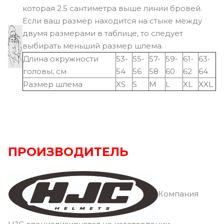
которая 2.5 сантиметра выше линии бровей.
Если ваш размер находится на стыке между
двумя размерами в таблице, то следует
выбирать меньший размер шлема.
Длина окружности
53-
55-
57-
59-
61-
63-
головы, см
54
56
58
60
62
64
Размер шлема
XS
S
M
L
XL
XXL
ПРОИЗВОДИТЕЛЬ
Компания