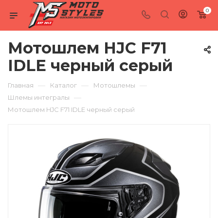
0
Мотошлем HJC F71
IDLE черный серый
—
—
—
Главная
Каталог
Мотошлемы
—
Шлемы интегралы
Мотошлем HJC F71 IDLE черный серый