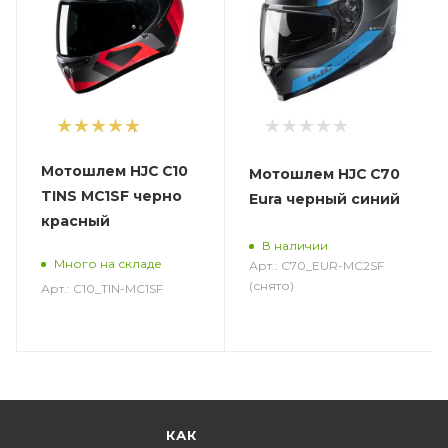
1
Мотошлем HJC C10
Мотошлем HJC C70
TINS MC1SF черно
Eura черный синий
красный
В наличии
Много на складе
Арт.: C70_EUR-MC2SF
(снято)
Арт.: C10_TIN-MC1SF
КАК