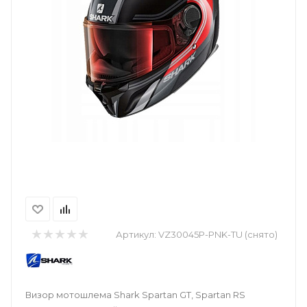
Артикул:
VZ30045P-PNK-TU (снято)
Визор мотошлема Shark Spartan GT, Spartan RS