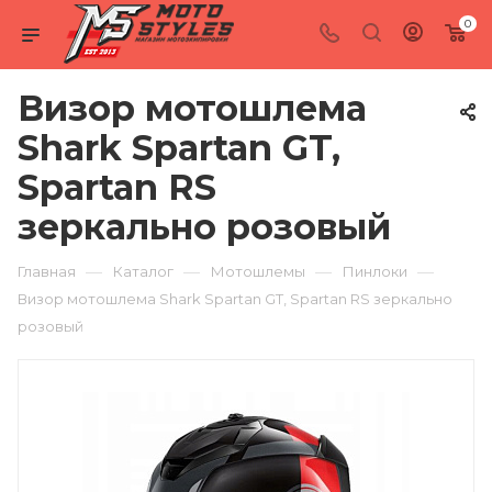
0
Визор мотошлема
Shark Spartan GT,
Spartan RS
зеркально розовый
—
—
—
—
Главная
Каталог
Мотошлемы
Пинлоки
Визор мотошлема Shark Spartan GT, Spartan RS зеркально
розовый