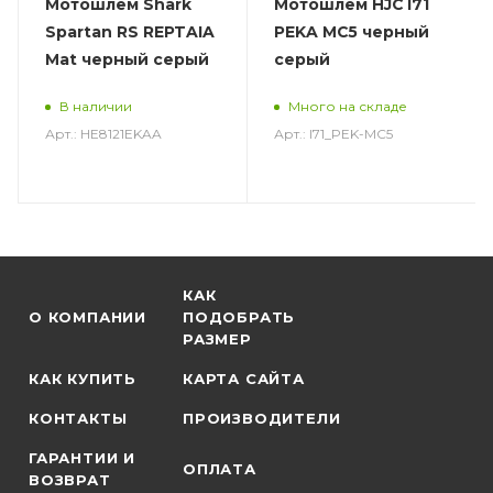
Мотошлем Shark
Мотошлем HJC I71
Spartan RS REPTAIA
PEKA MC5 черный
Mat черный серый
серый
В наличии
Много на складе
Арт.: HE8121EKAA
Арт.: I71_PEK-MC5
КАК
О КОМПАНИИ
ПОДОБРАТЬ
РАЗМЕР
КАК КУПИТЬ
КАРТА САЙТА
КОНТАКТЫ
ПРОИЗВОДИТЕЛИ
ГАРАНТИИ И
ОПЛАТА
ВОЗВРАТ