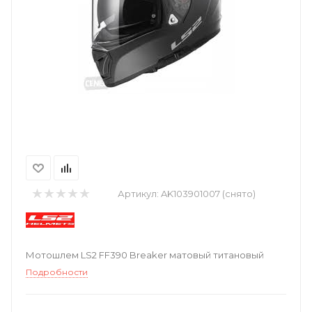
Артикул:
AK103901007 (снято)
Мотошлем LS2 FF390 Breaker матовый титановый
Подробности