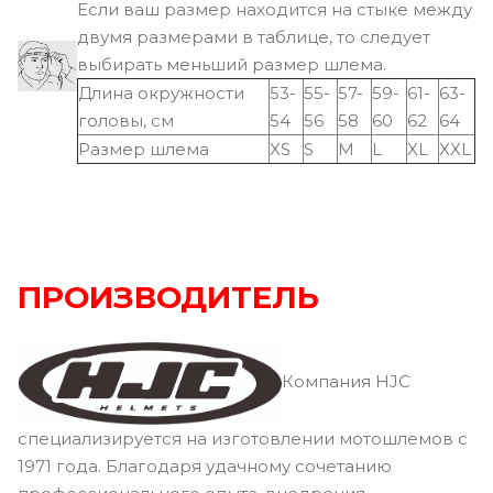
Если ваш размер находится на стыке между
двумя размерами в таблице, то следует
выбирать меньший размер шлема.
Длина окружности
53-
55-
57-
59-
61-
63-
головы, см
54
56
58
60
62
64
Размер шлема
XS
S
M
L
XL
XXL
ПРОИЗВОДИТЕЛЬ
Компания HJC
специализируется на изготовлении мотошлемов с
1971 года. Благодаря удачному сочетанию