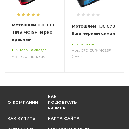
1
Мотошлем HJC C10
Мотошлем HJC C70
TINS MC1SF черно
Eura черный синий
красный
В наличии
Много на складе
Арт.: C70_EUR-MC2SF
(снято)
Арт.: C10_TIN-MC1SF
КАК
О КОМПАНИИ
ПОДОБРАТЬ
РАЗМЕР
КАК КУПИТЬ
КАРТА САЙТА
КОНТАКТЫ
ПРОИЗВОДИТЕЛИ