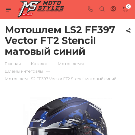
0
Мотошлем LS2 FF397
Vector FT2 Stencil
матовый синий
—
—
—
Главная
Каталог
Мотошлемы
—
Шлемы интегралы
Мотошлем LS2 FF397 Vector FT2 Stencil матовый синий