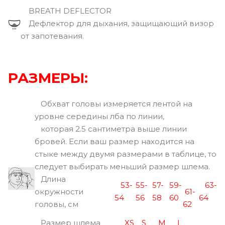
BREATH DEFLECTOR
Дефлектор для дыхания, защищающий визор
от запотевания.
РАЗМЕРЫ:
Обхват головы измеряется лентой на
уровне середины лба по линии,
которая 2.5 сантиметра выше линии
бровей. Если ваш размер находится на
стыке между двумя размерами в таблице, то
следует выбирать меньший размер шлема.
Длина
53-
55-
57-
59-
63-
окружности
61-
54
56
58
60
64
головы, см
62
Размер шлема
XS
S
M
L