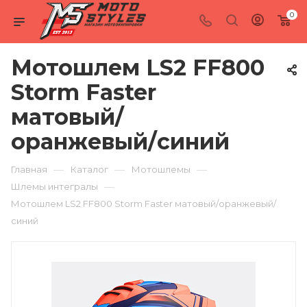
0
Мотошлем LS2 FF800
Storm Faster
матовый/
оранжевый/синий
—
—
—
Главная
Каталог
Мотошлемы
—
Шлемы интегралы
Мотошлем LS2 FF800 Storm Faster матовый/оранжевый/
синий