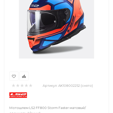
Артикул:
AK108002252 (снято)
Мотошлем LS2 FF800 Storm Faster матовый/