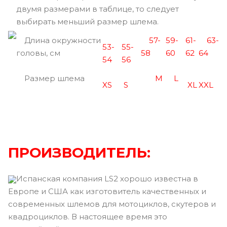
двумя размерами в таблице, то следует
выбирать меньший размер шлема.
Длина окружности
57-
59-
61-
63-
53-
55-
головы, см
58
60
62
64
54
56
Размер шлема
M
L
XS
S
XL
XXL
ПРОИЗВОДИТЕЛЬ:
Испанская компания LS2 хорошо известна в
Европе и США как изготовитель качественных и
современных шлемов для мотоциклов, скутеров и
квадроциклов. В настоящее время это