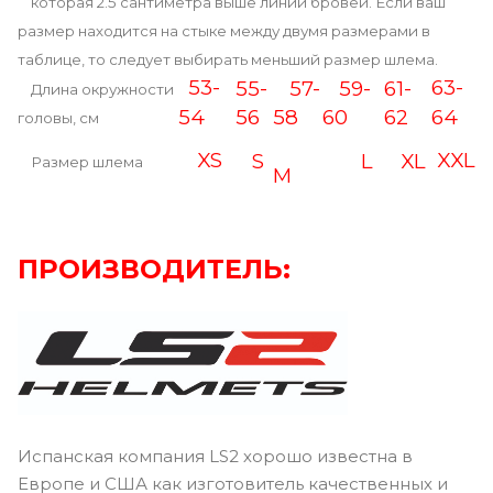
которая 2.5 сантиметра выше линии бровей. Если ваш
размер находится на стыке между двумя размерами в
таблице, то следует выбирать меньший размер шлема.
53-
63-
55-
57-
59-
61-
Длина окружности
54
56
58
60
62
64
головы, см
XS
XXL
S
L
XL
Размер шлема
M
ПРОИЗВОДИТЕЛЬ:
Испанская компания LS2 хорошо известна в
Европе и США как изготовитель качественных и