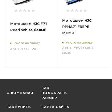
Мотошлем HJC
Мотошлем HJC F71
RPHA71 FREPE
Pearl White белый
MC2SF
Много на складе
Много на складе
Арт.: RPHA71_FREPE-
Арт.: F71_SOL-WHT
MC2SF
КАК
О КОМПАНИИ
ПОДОБРАТЬ
РАЗМЕР
КАК КУПИТЬ
КАРТА САЙТА