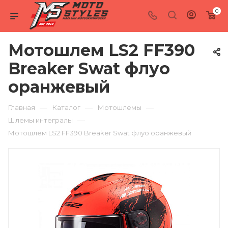
0
Мотошлем LS2 FF390
Breaker Swat флуо
оранжевый
—
—
—
Главная
Каталог
Мотошлемы
—
Шлемы интегралы
Мотошлем LS2 FF390 Breaker Swat флуо оранжевый