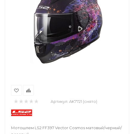
Артикул:
AK7721 (снято)
Мотошлем LS2 FF397 Vector Cosmos матовый/черный/