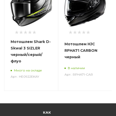
Мотошлем Shark D-
Мотошлем HJC
Skwal 3 SIZLER
RPHA71 CARBON
черный/серый/
черный
флуо
В наличии
Много на складе
Арт.: RPHA71-CAR
Арт.: HE0922EKAY
КАК