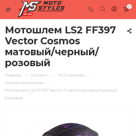
0
Мотошлем LS2 FF397
Vector Cosmos
матовый/черный/
розовый
—
—
—
Главная
Каталог
Мотошлемы
—
Шлемы интегралы
Мотошлем LS2 FF397 Vector Cosmos матовый/черный/
розовый