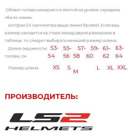
Обхват головы измеряется лентой на уровне середины
лба по линии,
которая 2.5 сантиметра выше линии бровей. Если ваш
размер находится на стыке между двумя размерами в
таблице, то следует выбирать меньший размер шлема.
53-
63-
55-
57-
59-
61-
Длина окружности
54
56
58
60
62
64
головы, см
XS
XXL
S
L
XL
Размер шлема
M
ПРОИЗВОДИТЕЛЬ: