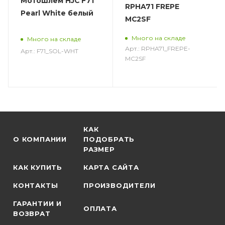
Мотошлем HJC F71
RPHA71 FREPE
Pearl White белый
MC2SF
Много на складе
Много на складе
Арт.: RPHA71_FREPE-
Арт.: F71_SOL-WHT
MC2SF
КАК
О КОМПАНИИ
ПОДОБРАТЬ
РАЗМЕР
КАК КУПИТЬ
КАРТА САЙТА
КОНТАКТЫ
ПРОИЗВОДИТЕЛИ
ГАРАНТИИ И
ОПЛАТА
ВОЗВРАТ