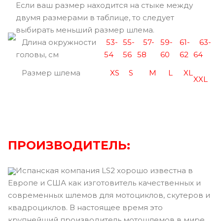
Если ваш размер находится на стыке между
двумя размерами в таблице, то следует
выбирать меньший размер шлема.
Длина окружности
53-
55-
57-
59-
61-
63-
головы, см
54
56
58
60
62
64
Размер шлема
XS
S
M
L
XL
XXL
ПРОИЗВОДИТЕЛЬ:
Испанская компания LS2 хорошо известна в
Европе и США как изготовитель качественных и
современных шлемов для мотоциклов, скутеров и
квадроциклов. В настоящее время это
крупнейший производитель мотошлемов в мире