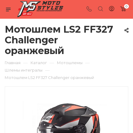
0
Мотошлем LS2 FF327
Challenger
оранжевый
—
—
—
Главная
Каталог
Мотошлемы
—
Шлемы интегралы
Мотошлем LS2 FF327 Challenger оранжевый