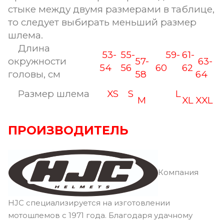
стыке между двумя размерами в таблице,
то следует выбирать меньший размер
шлема.
Длина
53-
55-
59-
61-
окружности
57-
63-
54
56
60
62
головы, см
58
64
Размер шлема
XS
S
L
M
XL
XXL
ПРОИЗВОДИТЕЛЬ
Компания
HJC специализируется на изготовлении
мотошлемов с 1971 года. Благодаря удачному