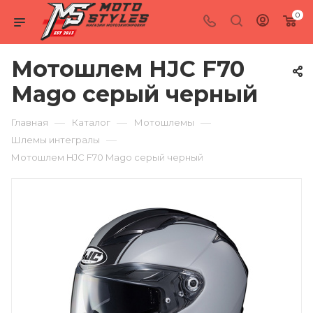
0
Мотошлем HJC F70
Mago серый черный
—
—
—
Главная
Каталог
Мотошлемы
—
Шлемы интегралы
Мотошлем HJC F70 Mago серый черный