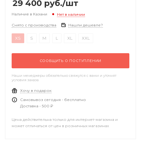
29 400
руб.
/шт
Наличие в Казани
Нет в наличии
Снято с производства
Нашли дешевле?
XS
S
M
L
XL
XXL
СООБЩИТЬ О ПОСТУПЛЕНИИ
Наши менеджеры обязательно свяжутся с вами и уточнят
условия заказа
Хочу в подарок
Самовывоз сегодня - бесплатно
Доставка - 500 ₽
Цена действительна только для интернет-магазина и
может отличаться от цен в розничных магазинах