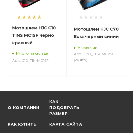
1
Мотошлем HJC C10
Мотошлем HJC C70
TINS MC1SF черно
Eura черный синий
красный
В наличии
Много на складе
Арт.: C70_EUR-MC2SF
(снято)
Арт.: C10_TIN-MC1SF
КАК
О КОМПАНИИ
ПОДОБРАТЬ
РАЗМЕР
КАК КУПИТЬ
КАРТА САЙТА