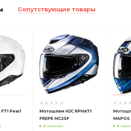
Сопутствующие товары
м
F71 Pearl
Мотошлем HJC RPHA71
Мотошл
FREPE MC2SF
MAPOS 
е
В наличии
В нали