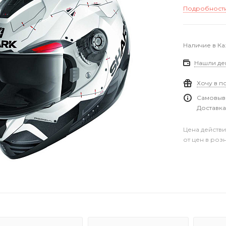
Подробност
Наличие в Ка
Нашли де
Хочу в п
Самовыво
Доставка
Цена действи
от цен в роз