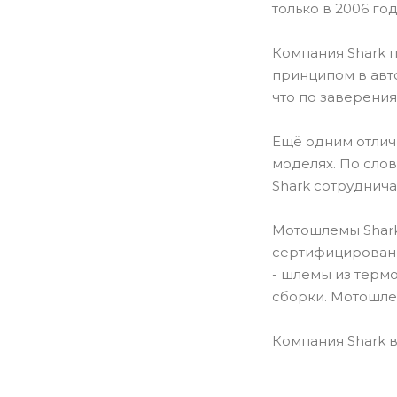
только в 2006 го
Компания Shark 
принципом в авт
что по заверения
Ещё одним отличи
моделях. По сло
Shark сотруднича
Мотошлемы Shark
сертифицированы
- шлемы из термо
сборки. Мотошле
Компания Shark в