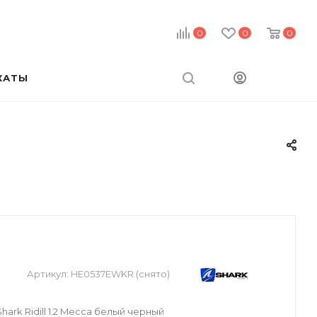
0
0
0
КАТЫ
Артикул:
HE0537EWKR (снято)
ark Ridill 1.2 Mecca белый черный