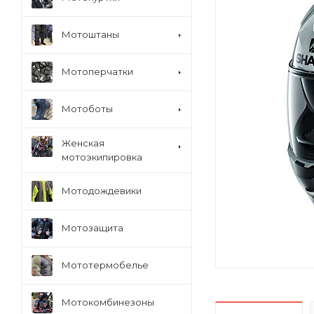
Мотоштаны
Мотоперчатки
Мотоботы
Женская
мотоэкипировка
Мотодождевики
Мотозащита
Мототермобелье
Мотокомбинезоны