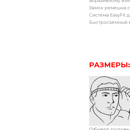
абразивному изн
Замок ремешка с
Cистема EasyFit д
Быстросъёмный в
РАЗМЕРЫ:
Обхват головы