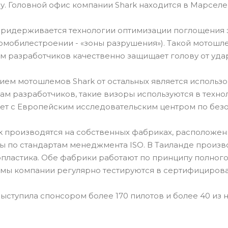
ду. Головной офис компании Shark находится в Марселе
придерживается технологии оптимизации поглощения 
омобилестроении - «зоны разрушения»). Такой мотош
м разработчиков качественно защищает голову от уда
ем мотошлемов Shark от остальных является использов
вам разработчиков, такие визоры используются в техн
ет с Европейским исследовательским центром по безо
 производятся на собственных фабриках, расположенн
 по стандартам менеджмента ISO. В Таиланде произв
пластика. Обе фабрики работают по принципу полного 
мы компании регулярно тестируются в сертифицирова
ыступила спонсором более 170 пилотов и более 40 из 