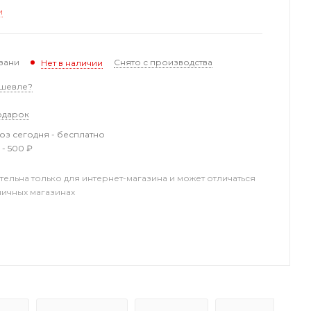
и
зани
Снято с производства
Нет в наличии
шевле?
одарок
з сегодня - бесплатно
 - 500 ₽
тельна только для интернет-магазина и может отличаться
ничных магазинах