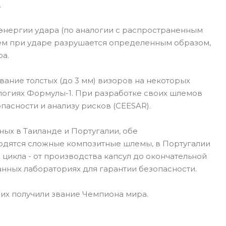
.
энергии удара (по аналогии с распространенным
лем при ударе разрушается определенным образом,
ра.
ание толстых (до 3 мм) визоров на некоторых
ологиях Формулы-1. При разработке своих шлемов
пасности и анализу рисков (CEESAR).
ых в Таиланде и Португалии, обе
одятся сложные композитные шлемы, в Португалии
цикла - от производства капсул до окончательной
нных лабораториях для гарантии безопасности.
них получили звание Чемпиона мира.