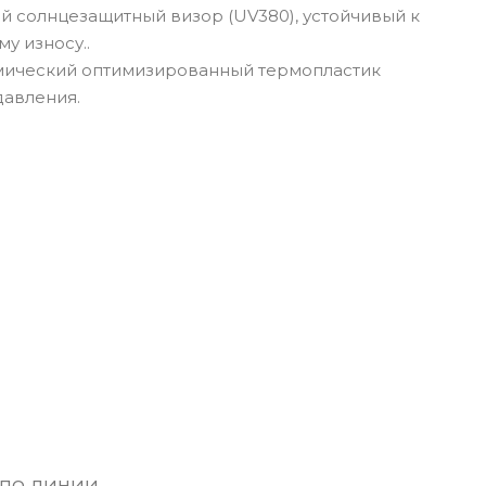
й солнцезащитный визор (UV380), устойчивый к
у износу..
ический оптимизированный термопластик
давления.
по линии,