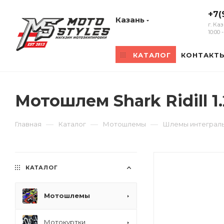
+7(
Казань
г. Ка
10:00
КАТАЛОГ
КОНТАКТ
Мотошлем Shark Ridill 
—
—
—
Главная
Каталог
Мотошлемы
Шлемы интеграл
КАТАЛОГ
Мотошлемы
Мотокуртки