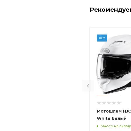
Рекомендуе
Хит
Мотошлем HJC 
White белый
Много на склад