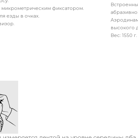
осу.
Встроенны
 микрометрическим фиксатором.
абразивном
ля езды в очках.
Аэродинам
изор.
высокого 
Вec: 1550 г.
 измеряется лентой на уровне середины лба 