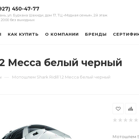
927) 450-47-77
зань, ул. Бурхана Шахиди, дом 17, ТЦ «Модная семья», 2й этаж
 - 20:00 без выходных
Ы
КАК КУПИТЬ
О КОМПАНИИ
БРЕНДЫ
СЕРТИФИ
1.2 Mecca белый черный
—
ы
Мотошлем Shark Ridill 1.2 Mecca белый черный
Мотошлем Sh