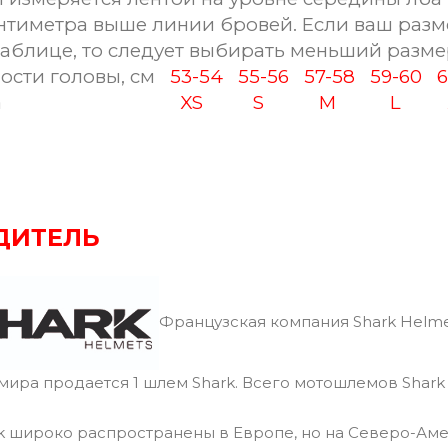
антиметра выше линии бровей. Если ваш разм
таблице, то следует выбирать меньший разме
ости головы, см
53-54
55-56
57-58
59-60
61
а
XS
S
M
L
X
ДИТЕЛЬ
Французская компания Shark Helme
 мира продается 1 шлем Shark. Всего мотошлемов Shark
 широко распространены в Европе, но на Северо-Аме