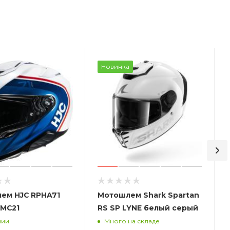
Новинка
ем HJC RPHA71
Мотошлем Shark Spartan
MC21
RS SP LYNE белый серый
чии
Много на складе