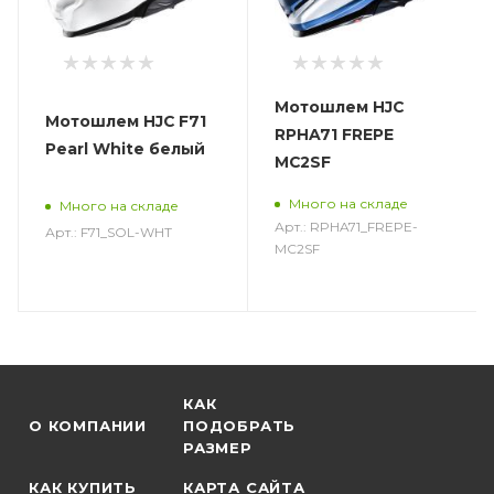
Мотошлем HJC
Мотошлем HJC F71
RPHA71 FREPE
Pearl White белый
MC2SF
Много на складе
Много на складе
Арт.: RPHA71_FREPE-
Арт.: F71_SOL-WHT
MC2SF
КАК
О КОМПАНИИ
ПОДОБРАТЬ
РАЗМЕР
КАК КУПИТЬ
КАРТА САЙТА