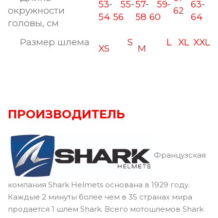
53-
55-
57-
59-
63-
окружности
62
54
56
58
60
64
головы, см
Размер шлема
S
L
XL
XXL
XS
M
ПРОИЗВОДИТЕЛЬ
Французская
компания Shark Helmets основана в 1929 году.
Каждые 2 минуты более чем в 35 странах мира
продается 1 шлем Shark. Всего мотошлемов Shark