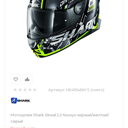
Артикул:
HE4954EKYS (снято)
Мотошлем Shark Skwal 2.2 Noxxys черный/желтый/
серый