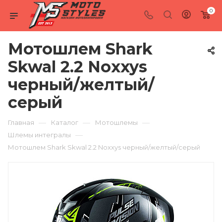
0
Мотошлем Shark
Skwal 2.2 Noxxys
черный/желтый/
серый
—
—
—
Главная
Каталог
Мотошлемы
—
Шлемы интегралы
Мотошлем Shark Skwal 2.2 Noxxys черный/желтый/серый