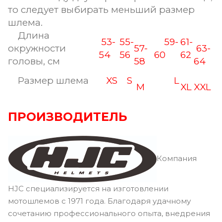
то следует выбирать меньший размер
шлема.
Длина
53-
55-
59-
61-
окружности
57-
63-
54
56
60
62
головы, см
58
64
Размер шлема
XS
S
L
M
XL
XXL
ПРОИЗВОДИТЕЛЬ
Компания
HJC специализируется на изготовлении
мотошлемов с 1971 года. Благодаря удачному
сочетанию профессионального опыта, внедрения