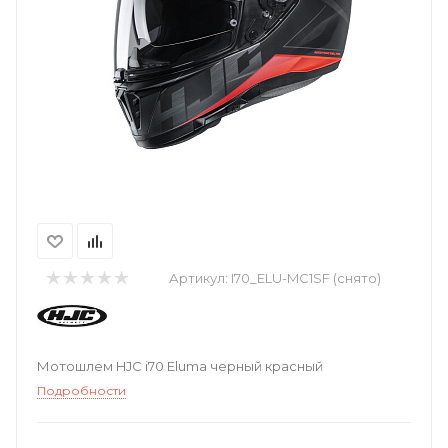
Артикул:
I70_ELU-MC1SF (снято)
Мотошлем HJC i70 Eluma черный красный
Подробности