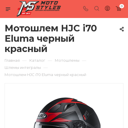
0
Мотошлем HJC i70
Eluma черный
красный
—
—
—
Главная
Каталог
Мотошлемы
—
Шлемы интегралы
Мотошлем HJC i70 Eluma черный красный