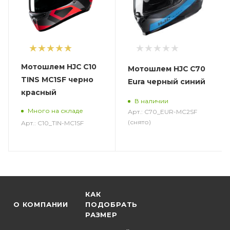
1
Мотошлем HJC C10
Мотошлем HJC C70
TINS MC1SF черно
Eura черный синий
красный
В наличии
Много на складе
Арт.: C70_EUR-MC2SF
(снято)
Арт.: C10_TIN-MC1SF
КАК
О КОМПАНИИ
ПОДОБРАТЬ
РАЗМЕР