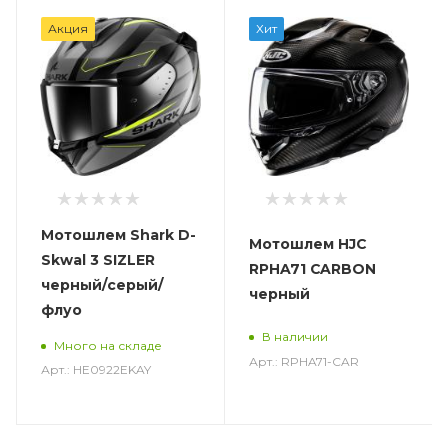
Акция
Хит
Мотошлем Shark D-
Мотошлем HJC
Skwal 3 SIZLER
RPHA71 CARBON
черный/серый/
черный
флуо
В наличии
Много на складе
Арт.: RPHA71-CAR
Арт.: HE0922EKAY