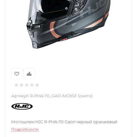
Артикул:
R-PHA-70_GAO-MC9SF (снято)
Мотошлем HJC R-PHA-70 Gaon черный оранжевый
Подробности