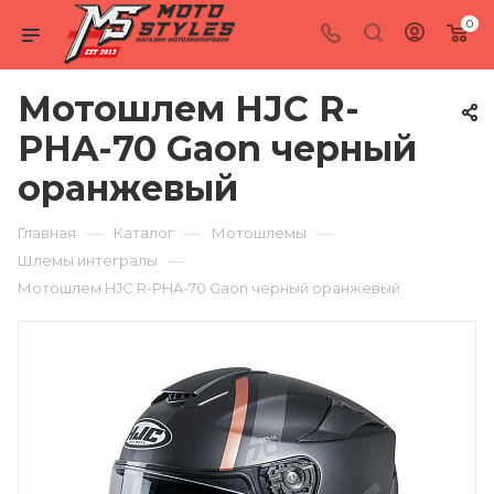
0
Мотошлем HJC R-
PHA-70 Gaon черный
оранжевый
—
—
—
Главная
Каталог
Мотошлемы
—
Шлемы интегралы
Мотошлем HJC R-PHA-70 Gaon черный оранжевый