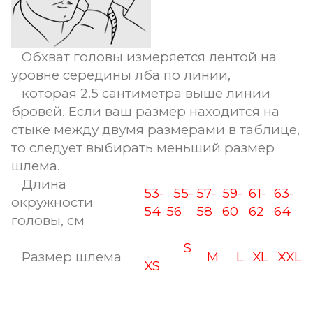
Обхват головы измеряется лентой на
уровне середины лба по линии,
которая 2.5 сантиметра выше линии
бровей. Если ваш размер находится на
стыке между двумя размерами в таблице,
то следует выбирать меньший размер
шлема.
Длина
53-
55-
57-
59-
61-
63-
окружности
54
56
58
60
62
64
головы, см
S
Размер шлема
M
L
XL
XXL
XS