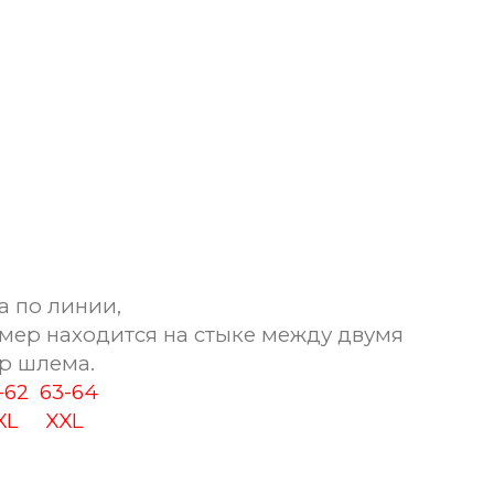
а по линии,
мер находится на стыке между двумя
р шлема.
1-62
63-64
XL
XXL