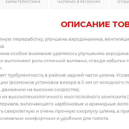
ХАРАКТЕРИСТИКИ
НАЛИЧИЕ В РЕГИОНАХ
ОТЗЫ
ОПИСАНИЕ ТО
ную переработку, улучшена аэродинамика, вентиляция
а.
ема особое внимание уделялось улучшению аэродинами
 выполняют роль отличной вытяжки, отводя избытки т
.
ает турбулентность в районе задней части шлема. Усо
ии (возможна установка визора в 5 мм от исходного п
 движении на высоких скоростях).
 из высокотехнологичного многослойного композита (P
териала, включающего карбоновые и арамидные волокн
ть сверхлегкую и очень прочную скорлупу шлема, а п
ксимально комфортным и удобным для пилота.