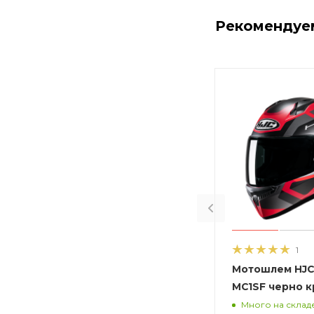
Рекомендуе
1
Мотошлем HJC 
MC1SF черно 
Много на склад