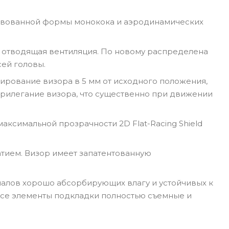
твованной формы монокока и аэродинамических
и отводящая вентиляция. По новому распределена
сей головы.
сирование визора в 5 мм от исходного положения,
прилегание визора, что существенно при движении
аксимальной прозрачности 2D Flat-Racing Shield
тием. Визор имеет запатентованную
иалов хорошо абсорбирующих влагу и устойчивых к
Все элементы подкладки полностью съемные и