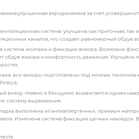
намика:улучшенная аэродинамика за счет усовершенс
ентиляционная система: улучшена как приточная, так 
ляционных каналов, что создает равномерный обдув в
вая система монтажа и фиксации визора. Возможно фик
ет обдув визора и комфортность движения. Улучшено 
ростях.
товка: все визоры подготовлены под монтаж пинлоков м
inlock.
й визор: плавно и бесшумно выдвигается одним нажа
ую систему выдвижения.
дкладка выполнена из антиаллергенных, премиум матер
ахов. Изменена система фиксации щечных накладок. 
лекте.