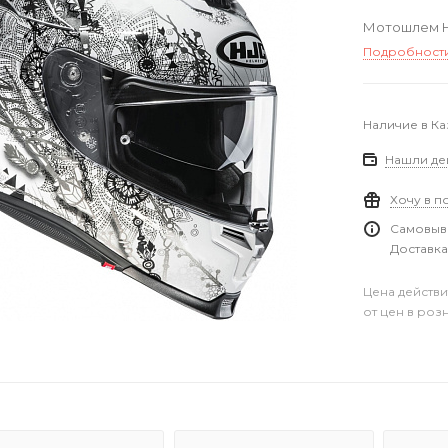
Мотошлем H
Подробност
Наличие в Ка
Нашли де
Хочу в п
Самовыво
Доставка
Цена действи
от цен в роз