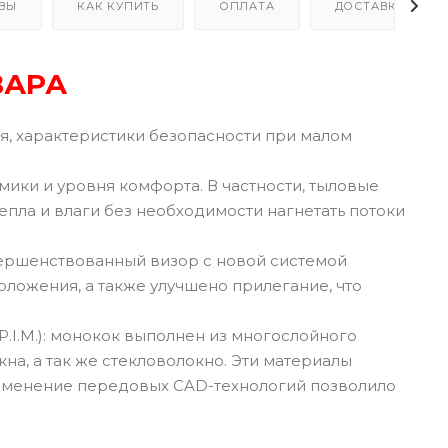
ВЫ
КАК КУПИТЬ
ОПЛАТА
ДОСТАВКА
ВАРА
, характеристики безопасности при малом
ки и уровня комфорта. В частности, тыловые
епла и влаги без необходимости нагнетать потоки
вершенствованный визор с новой системой
оложения, а также улучшено прилегание, что
.I.M.): монокок выполнен из многослойного
а, а так же стекловолокно. Эти материалы
рименение передовых CAD-технологий позволило