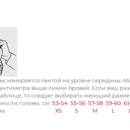
ы измеряется лентой на уровне середины лб
сантиметра выше линии бровей. Если ваш раз
таблице, то следует выбирать меньший разме
ности головы, см
53-54
55-56
57-58
59-60
6
ма
XS
S
M
L