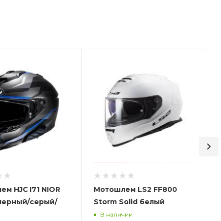
м HJC I71 NIOR
Мотошлем LS2 FF800
черный/серый/
Storm Solid белый
В наличии