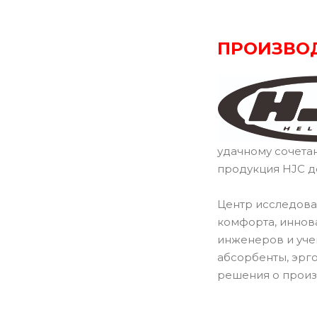
ПРОИЗВО
удачному сочета
продукция HJC д
Центр исследова
комфорта, иннов
инженеров и уче
абсорбенты, эрг
решения о произ