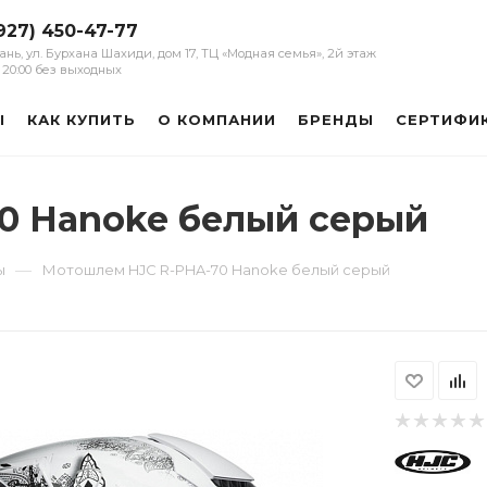
927) 450-47-77
зань, ул. Бурхана Шахиди, дом 17, ТЦ «Модная семья», 2й этаж
 - 20:00 без выходных
Ы
КАК КУПИТЬ
О КОМПАНИИ
БРЕНДЫ
СЕРТИФИ
0 Hanoke белый серый
—
ы
Мотошлем HJC R-PHA-70 Hanoke белый серый