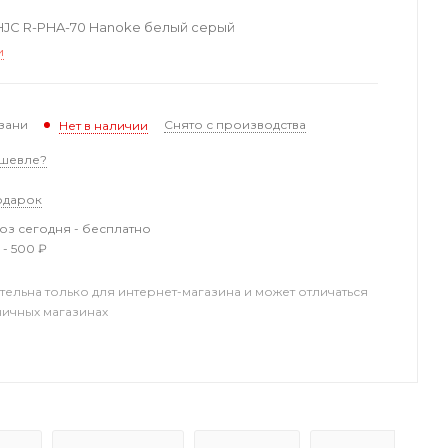
JC R-PHA-70 Hanoke белый серый
и
зани
Снято с производства
Нет в наличии
шевле?
одарок
з сегодня - бесплатно
 - 500 ₽
тельна только для интернет-магазина и может отличаться
ничных магазинах