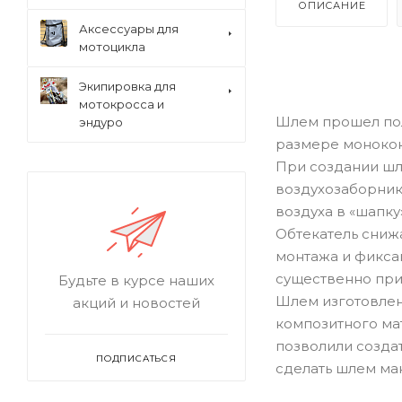
ОПИСАНИЕ
Аксессуары для
мотоцикла
Экипировка для
мотокросса и
Шлем прошел пол
эндуро
размере монокок
При создании шл
воздухозаборники
воздуха в «шапку»
Обтекатель сниж
монтажа и фиксац
существенно при
Будьте в курсе наших
Шлем изготовлен
акций и новостей
композитного ма
позволили созда
ПОДПИСАТЬСЯ
сделать шлем ма