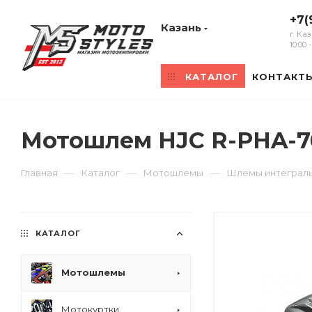
+7(
Казань
г. Ка
10:00
КАТАЛОГ
КОНТАКТ
Мотошлем HJC R-PHA-7
—
—
—
Главная
Каталог
Мотошлемы
Шлемы интеграл
КАТАЛОГ
Мотошлемы
Мотокуртки