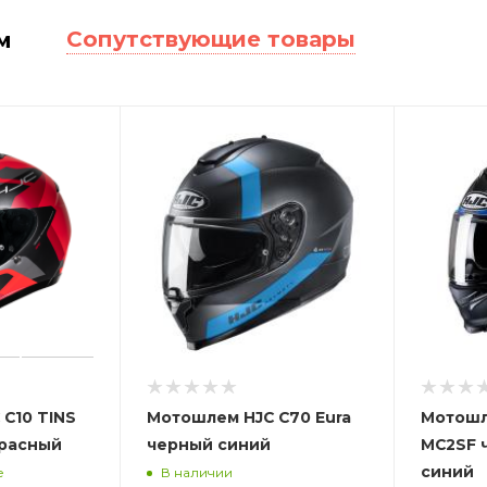
Сопутствующие товары
м
C10 TINS
Мотошлем HJC C70 Eura
Мотошле
красный
черный синий
MC2SF 
синий
е
В наличии