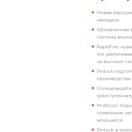
Новая аэроди
накладок.
Обновленная в
система венти
RapidFire: но
это увеличива
на высоких ско
Pinlock подго
производства P
Солнцезащитны
трехступенчат
Multicool: по
появлению зап
моющиеся.
Pinlock: в комп