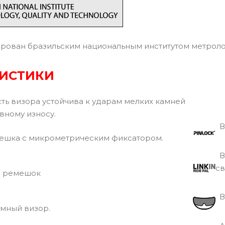
ован бразильским национальным институтом метрологи
РИСТИКИ
ь визора устойчива к ударам мелких камней
ному износу.
Ви
шка с микрометрическим фиксатором.
В
с
 ремешок
Вс
мный визор.