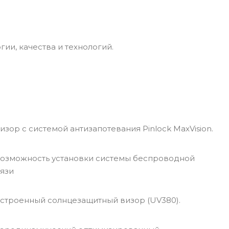
и, качества и технологий.
зор с системой антизапотевания Pinlock MaxVision.
озможность установки системы беспроводной
вязи
троенный солнцезащитный визор (UV380).