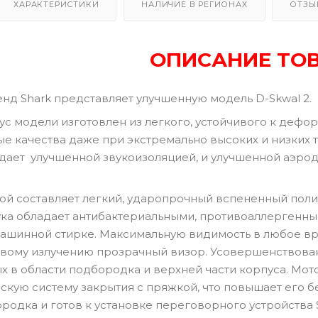
ХАРАКТЕРИСТИКИ
НАЛИЧИЕ В РЕГИОНАХ
ОТЗЫ
ОПИСАНИЕ ТО
нд Shark представляет улучшенную модель D-Skwal 2.
с модели изготовлен из легкого, устойчивого к дефо
е качества даже при экстремально высоких и низких 
адает улучшенной звукоизоляцией, и улучшенной аэро
ой составляет легкий, ударопрочный вспененный пол
ка обладает антибактериальными, противоаллергенны
шинной стирке. Максимальную видимость в любое вре
вому излучению прозрачный визор. Усовершенствованн
 в области подбородка и верхней части корпуса. Мо
кую систему закрытия с пряжкой, что повышает его бе
родка и готов к установке переговорного устройства S