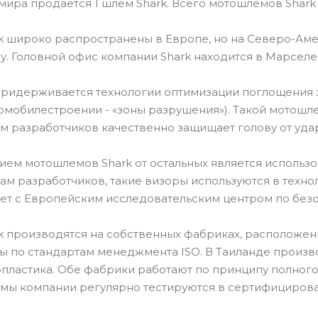
 мира продается 1 шлем Shark. Всего мотошлемов Shark
 широко распространены в Европе, но на Северо-Аме
ду. Головной офис компании Shark находится в Марселе
придерживается технологии оптимизации поглощения 
омобилестроении - «зоны разрушения»). Такой мотош
м разработчиков качественно защищает голову от уда
ем мотошлемов Shark от остальных является использов
вам разработчиков, такие визоры используются в техн
ет с Европейским исследовательским центром по безо
 производятся на собственных фабриках, расположенн
 по стандартам менеджмента ISO. В Таиланде произв
пластика. Обе фабрики работают по принципу полного 
мы компании регулярно тестируются в сертифицирова