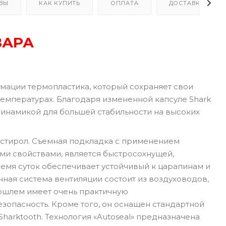
ВЫ
КАК КУПИТЬ
ОПЛАТА
ДОСТАВКА
ВАРА
рмации термопластика, который сохраняет свои
температурах. Благодаря измененной капсуле Shark
динамикой для большей стабильности на высоких
истирол. Съемная подкладка с применением
ми свойствами, является быстросохнущей,
мя суток обеспечивает устойчивый к царапинам и
ая система вентиляции состоит из воздуховодов,
тошлем имеет очень практичную
зопасность. Кроме того, он оснащен стандартной
harktooth. Технология «Autoseal» предназначена