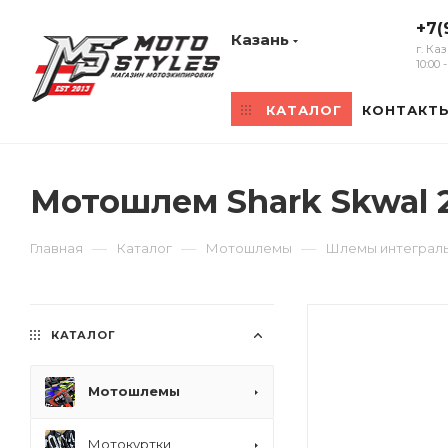
+7(
Казань
г. Ка
10:00
КАТАЛОГ
КОНТАКТ
Мотошлем Shark Skwal 
—
—
—
Главная
Каталог
Мотошлемы
Шлемы интеграл
КАТАЛОГ
Мотошлемы
Мотокуртки