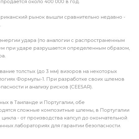
 продается около 400 000 в год.
риканский рынок вышли сравнительно недавно -
.
энергии удара (по аналогии с распространенным
лем при ударе разрушается определенным образом,
ра.
ание толстых (до 3 мм) визоров на некоторых
ологиях Формулы-1. При разработке своих шлемов
пасности и анализу рисков (CEESAR).
ых в Таиланде и Португалии, обе
одятся сложные композитные шлемы, в Португалии
цикла - от производства капсул до окончательной
нных лабораториях для гарантии безопасности.