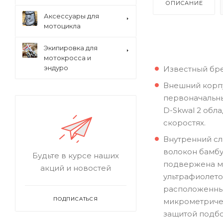
ОПИСАНИЕ
Аксессуары для
мотоцикла
Экипировка для
мотокросса и
эндуро
Известный бре
Внешний корпу
первоначальны
D-Skwal 2 обл
скоростях.
Внутренний сл
волокон бамбу
Будьте в курсе наших
подвержена ма
акций и новостей
ультрафиолето
расположенных
ПОДПИСАТЬСЯ
микрометричес
защитой подбо