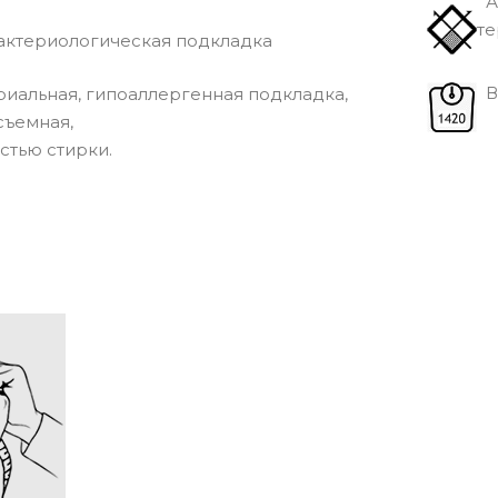
А
те
ктериологическая подкладка
Вe
иальная, гипоаллергенная подкладка,
съемная,
стью стирки.