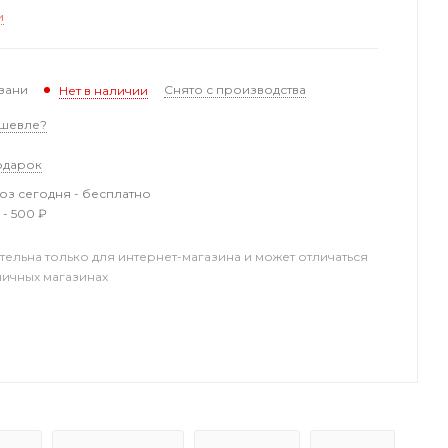
и
зани
Снято с производства
Нет в наличии
шевле?
одарок
з сегодня - бесплатно
 - 500 ₽
тельна только для интернет-магазина и может отличаться
ничных магазинах