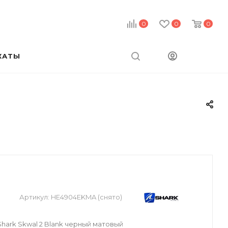
0
0
0
КАТЫ
Артикул:
HE4904EKMA (снято)
ark Skwal 2 Blank черный матовый