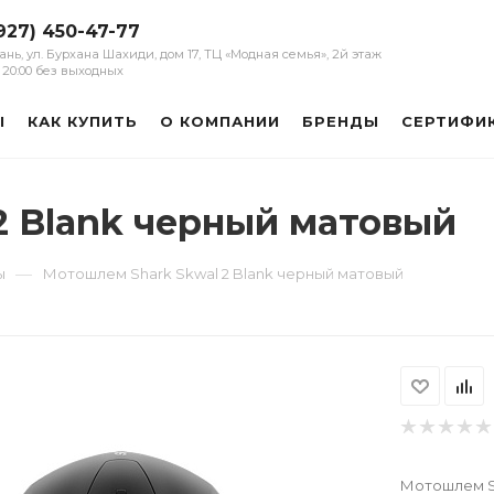
927) 450-47-77
зань, ул. Бурхана Шахиди, дом 17, ТЦ «Модная семья», 2й этаж
 - 20:00 без выходных
Ы
КАК КУПИТЬ
О КОМПАНИИ
БРЕНДЫ
СЕРТИФИ
2 Blank черный матовый
—
ы
Мотошлем Shark Skwal 2 Blank черный матовый
Мотошлем Sh