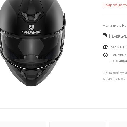
Подробност
Наличие в Ка
Нашли де
Хочу в п
Самовыво
Доставка
Цена действи
от цен в роз