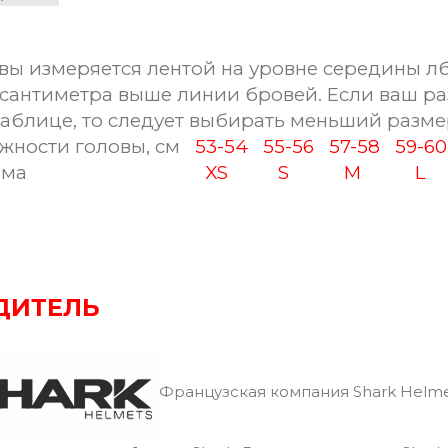
вы измеряется лентой на уровне середины лб
сантиметра выше линии бровей. Если ваш ра
таблице, то следует выбирать меньший разме
ности головы, см
53-54
55-56
57-58
59-
ма
XS
S
M
L
ДИТЕЛЬ
Французская компания Shark Helme