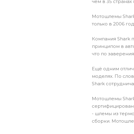
чем в 35 странах
Мотошлемы Shark
только в 2006 го
Компания Shark 
принципом в авт
что по заверения
Ещё одним отличи
моделях. По сло
Shark сотруднича
Мотошлемы Shark
сертифицированы
- шлемы из термо
сборки. Мотошле