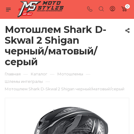
0
Мотошлем Shark D-
Skwal 2 Shigan
черный/матовый/
серый
—
—
—
Главная
Каталог
Мотошлемы
—
Шлемы интегралы
Мотошлем Shark D-Skwal 2 Shigan черный/матовый/серый