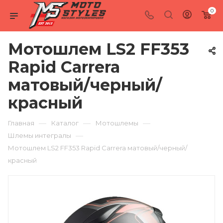
0
Мотошлем LS2 FF353
Rapid Carrera
матовый/черный/
красный
—
—
—
Главная
Каталог
Мотошлемы
—
Шлемы интегралы
Мотошлем LS2 FF353 Rapid Carrera матовый/черный/
красный