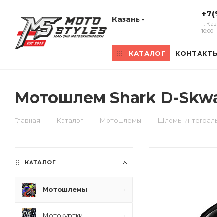
+7(
Казань
г. Ка
10:00
КАТАЛОГ
КОНТАКТ
Мотошлем Shark D-Skwa
—
—
—
Главная
Каталог
Мотошлемы
Шлемы интеграл
КАТАЛОГ
Мотошлемы
Мотокуртки