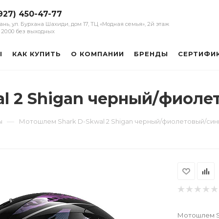
927) 450-47-77
зань, ул. Бурхана Шахиди, дом 17, ТЦ «Модная семья», 2й этаж
 - 20:00 без выходных
Ы
КАК КУПИТЬ
О КОМПАНИИ
БРЕНДЫ
СЕРТИФИ
l 2 Shigan черный/фиоле
—
ы
Мотошлем Shark D-Skwal 2 Shigan черный/фиолетовый/син
Мотошлем Sh