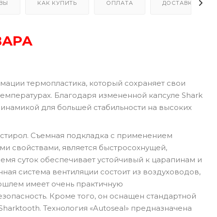
ВЫ
КАК КУПИТЬ
ОПЛАТА
ДОСТАВКА
ВАРА
рмации термопластика, который сохраняет свои
температурах. Благодаря измененной капсуле Shark
динамикой для большей стабильности на высоких
истирол. Съемная подкладка с применением
ми свойствами, является быстросохнущей,
мя суток обеспечивает устойчивый к царапинам и
ая система вентиляции состоит из воздуховодов,
тошлем имеет очень практичную
зопасность. Кроме того, он оснащен стандартной
harktooth. Технология «Autoseal» предназначена