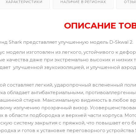
ХАРАКТЕРИСТИКИ
НАЛИЧИЕ В РЕГИОНАХ
ОТЗЫ
ОПИСАНИЕ ТО
нд Shark представляет улучшенную модель D-Skwal 2.
с модели изготовлен из легкого, устойчивого к дефо
е качества даже при экстремально высоких и низких 
адает улучшенной звукоизоляцией, и улучшенной аэро
ой составляет легкий, ударопрочный вспененный пол
ка обладает антибактериальными, противоаллергенны
шинной стирке. Максимальную видимость в любое вре
вому излучению прозрачный визор. Усовершенствованн
 в области подбородка и верхней части корпуса. Мо
кую систему закрытия с пряжкой, что повышает его бе
родка и готов к установке переговорного устройства S