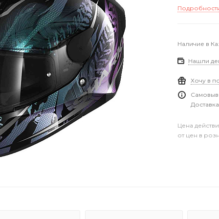
Подробност
Наличие в Ка
Нашли де
Хочу в п
Самовыво
Доставка
Цена действи
от цен в роз