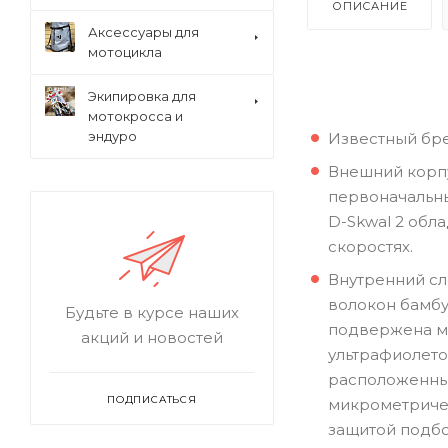
ОПИСАНИЕ
Аксессуары для
мотоцикла
Экипировка для
мотокросса и
эндуро
Известный бре
Внешний корпу
первоначальны
D-Skwal 2 обл
скоростях.
Внутренний сл
волокон бамбу
Будьте в курсе наших
подвержена ма
акций и новостей
ультрафиолето
расположенных
ПОДПИСАТЬСЯ
микрометричес
защитой подбо