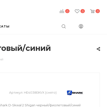
0
0
0
КАТЫ
товый/синий
ий
Артикул:
HE4038EKVX (снято)
ark D-Skwal 2 Shigan черный/фиолетовый/синий