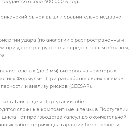
 продается около 400 000 в год.
риканский рынок вышли сравнительно недавно -
.
энергии удара (по аналогии с распространенным
лем при ударе разрушается определенным образом,
ра.
ание толстых (до 3 мм) визоров на некоторых
ологиях Формулы-1. При разработке своих шлемов
пасности и анализу рисков (CEESAR).
ых в Таиланде и Португалии, обе
одятся сложные композитные шлемы, в Португалии
цикла - от производства капсул до окончательной
нных лабораториях для гарантии безопасности.