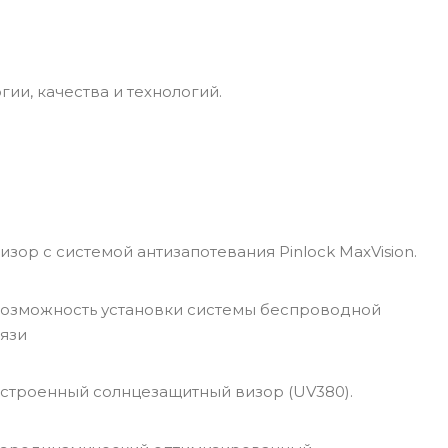
и, качества и технологий.
зор с системой антизапотевания Pinlock MaxVision.
озможность установки системы беспроводной
вязи
троенный солнцезащитный визор (UV380).