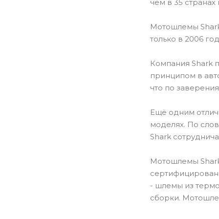
чем в 35 странах
Мотошлемы Shark
только в 2006 го
Компания Shark 
принципом в авт
что по заверения
Ещё одним отличи
моделях. По сло
Shark сотруднича
Мотошлемы Shark
сертифицированы
- шлемы из термо
сборки. Мотошле