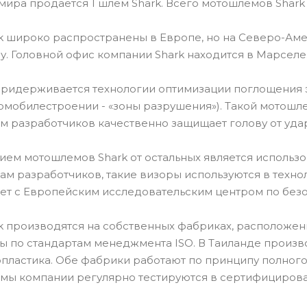
 мира продается 1 шлем Shark. Всего мотошлемов Shark
 широко распространены в Европе, но на Северо-Аме
ду. Головной офис компании Shark находится в Марселе
придерживается технологии оптимизации поглощения 
омобилестроении - «зоны разрушения»). Такой мотош
м разработчиков качественно защищает голову от уда
ем мотошлемов Shark от остальных является использов
вам разработчиков, такие визоры используются в техн
ет с Европейским исследовательским центром по безо
 производятся на собственных фабриках, расположенн
 по стандартам менеджмента ISO. В Таиланде произв
пластика. Обе фабрики работают по принципу полного 
мы компании регулярно тестируются в сертифицирова