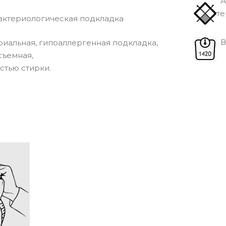
А
те
ктериологическая подкладка
Вe
иальная, гипоаллергенная подкладка,
съемная,
стью стирки.