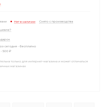
и
зани
Снято с производства
Нет в наличии
шевле?
одарок
з сегодня - бесплатно
 - 500 ₽
тельна только для интернет-магазина и может отличаться
ничных магазинах