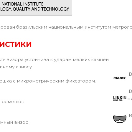
ован бразильским национальным институтом метрологи
РИСТИКИ
ь визора устойчива к ударам мелких камней
ному износу.
Ви
шка с микрометрическим фиксатором.
В
с
 ремешок
Вс
мный визор.