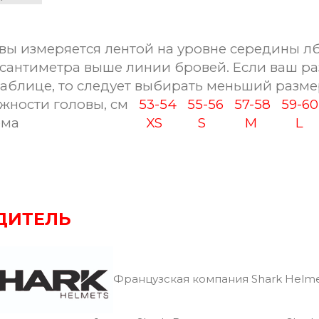
вы измеряется лентой на уровне середины лб
сантиметра выше линии бровей. Если ваш ра
таблице, то следует выбирать меньший разме
ности головы, см
53-54
55-56
57-58
59-
ма
XS
S
M
L
ДИТЕЛЬ
Французская компания Shark Helme