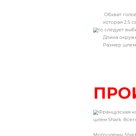
Обхват головы
которая 2.5 с
то следует вы
Длина окружно
Размер шлем
ПРО
Французская ко
шлем Shark. Всег
Мотошлемы Shark