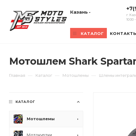
+7(
Казань
г. Ка
10:00
КАТАЛОГ
КОНТАКТ
Мотошлем Shark Sparta
—
—
—
Главная
Каталог
Мотошлемы
Шлемы интеграл
КАТАЛОГ
Мотошлемы
Мотокуртки