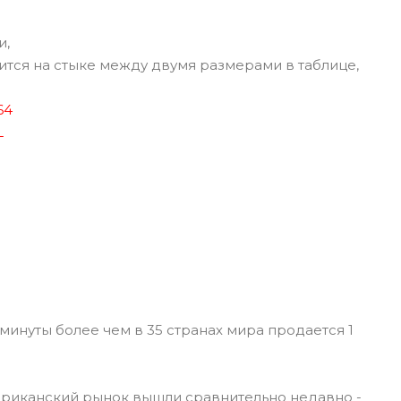
и,
тся на стыке между двумя размерами в таблице,
64
L
минуты более чем в 35 странах мира продается 1
риканский рынок вышли сравнительно недавно -