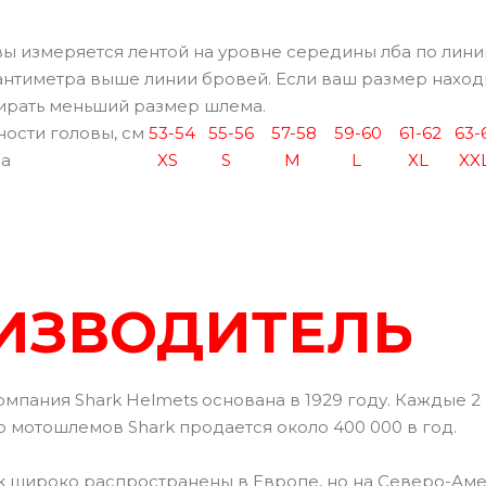
 измеряется лентой на уровне середины лба по лини
антиметра выше линии бровей. Если ваш размер находи
бирать меньший размер шлема.
сти головы, см
53-54
55-56
57-58
59-60
61-62
63-
а
X
S
S
M
L
XL
XX
ИЗВОДИТЕЛЬ
мпания Shark Helmets основана в 1929 году. Каждые 2 
о мотошлемов Shark продается около 400 000 в год.
 широко распространены в Европе, но на Северо-Аме