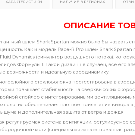
ХАРАКТЕРИСТИКИ
НАЛИЧИЕ В РЕГИОНАХ
ОТЗЫ
ОПИСАНИЕ ТО
егантный шлем Shark Spartan можно было бы назвать сп
щенность. Как и модель Race-R Pro шлем Shark Sparta
 Fluid Dynamics (симулятор воздушного потока), котор
олидов Формулы 1. Такой дизайн не случаен, все его
ые возможности и идеальную аэродинамику.
ногослойного стекловолокна протестирована в аэрод
торый повышает стабильность на сверхвысоких скорос
двойной спойлер с интегрированными вентиляционными
 технология обеспечивает плотное прилегание визора к 
ь шума и дополнительная защита от ветра и дождя.
я регулируемая система вентиляции, регулируемое со
бородочной части (специальная запатентованная разра