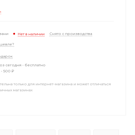
и
зани
Снято с производства
Нет в наличии
шевле?
одарок
з сегодня - бесплатно
 - 500 ₽
тельна только для интернет-магазина и может отличаться
ничных магазинах