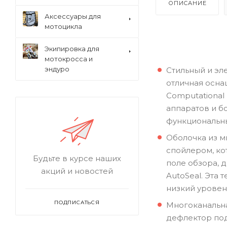
ОПИСАНИЕ
Аксессуары для
мотоцикла
Экипировка для
мотокросса и
эндуро
Стильный и эл
отличная осна
Computational
аппаратов и б
функциональн
Оболочка из м
спойлером, ко
Будьте в курсе наших
поле обзора, 
акций и новостей
AutoSeal. Эта
низкий уровен
ПОДПИСАТЬСЯ
Многоканальна
дефлектор под