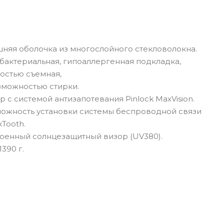
няя оболочка из многослойного стекловолокна.
бактериальная, гипоаллергенная подкладка,
остью съемная,
зможностью стирки.
р с системой антизапотевания Pinlock MaxVision.
ожность установки системы беспроводной связи
kTooth.
оенный солнцезащитный визор (UV380).
1390 г.