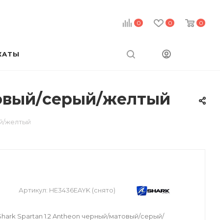
0
0
0
КАТЫ
товый/серый/желтый
ый/желтый
Артикул:
HE3436EAYK (снято)
ark Spartan 1.2 Antheon черный/матовый/серый/