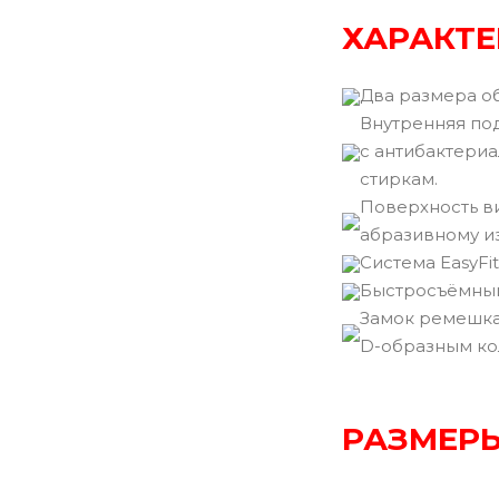
ХАРАКТЕ
Два размера о
Внутренняя под
с антибактери
стиркам.
Поверхность ви
абразивному из
Cистема EasyFit
Быстросъёмный
Замок ремешка
D-образным ко
РАЗМЕРЫ