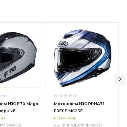
ем HJC F70 Mago
Мотошлем HJC RPHA71
черный
FREPE MC2SF
чии
В наличии
0_MAG-MC5SF
Арт.: RPHA71_FREPE-MC2SF