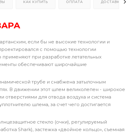
ВЫ
КАК КУПИТЬ
ОПЛАТА
ДОСТАВКА
ВАРА
артанским, если бы не высокие технологии и
n проектировался с помощью технологии
ую применяют при разработке летательных
 элементы обеспечивают широчайшие
инамической трубе и снабжена затылочным
тях. В движении этот шлем великолепен - широкое
 отверстиями для отвода воздуха и система
уплотнителю шлема, за счет чего достигается
лнцезащитное стекло (очки), регулируемый
ботка Shark), застежка «двойное кольцо», съемная