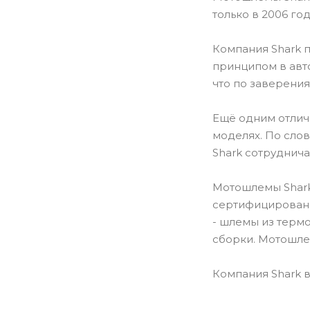
только в 2006 го
Компания Shark 
принципом в авт
что по заверения
Ещё одним отличи
моделях. По сло
Shark сотруднича
Мотошлемы Shark
сертифицированы
- шлемы из термо
сборки. Мотошле
Компания Shark в