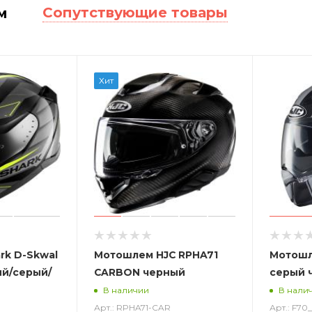
Сопутствующие товары
м
Хит
rk D-Skwal
Мотошлем HJC RPHA71
Мотошл
ый/серый/
CARBON черный
серый 
В наличии
В нали
Арт.: RPHA71-CAR
Арт.: F7