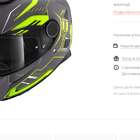
желтый
Подробност
Наличие в Ка
Нашли де
Хочу в п
Самовыво
Доставка
Цена действи
от цен в роз