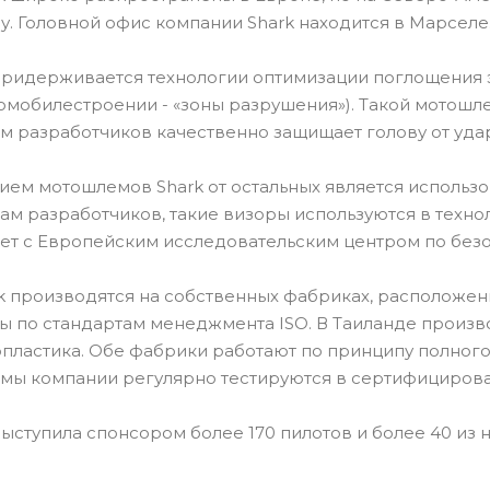
ду. Головной офис компании Shark находится в Марселе
придерживается технологии оптимизации поглощения 
омобилестроении - «зоны разрушения»). Такой мотош
м разработчиков качественно защищает голову от уда
ем мотошлемов Shark от остальных является использов
вам разработчиков, такие визоры используются в техн
ет с Европейским исследовательским центром по безо
 производятся на собственных фабриках, расположенн
 по стандартам менеджмента ISO. В Таиланде произв
пластика. Обе фабрики работают по принципу полного 
мы компании регулярно тестируются в сертифицирова
ыступила спонсором более 170 пилотов и более 40 из 