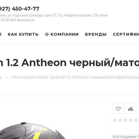
927) 450-47-77
зань, ул. Бурхана Шахиди, дом 17, ТЦ «Модная семья», 2й этаж
 - 20:00 без выходных
Ы
КАК КУПИТЬ
О КОМПАНИИ
БРЕНДЫ
СЕРТИФИ
n 1.2 Antheon черный/ма
—
ы
Мотошлем Shark Spartan 1.2 Antheon черный/матовый/сер
Мотошлем Sh