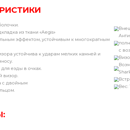
РИСТИКИ
болочки.
Внеш
кладка из ткани «Aegis»
Анти
альным эффектом, устойчивым к многократным
полн
с во
зора устойчива к ударам мелких камней и
Визо
носу.
Возм
 для езды в очках.
Shar
 визор.
Встр
 с двойным
Вec: 
льцом.
: