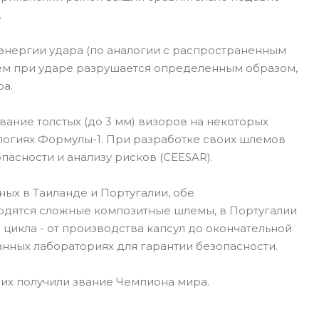
.
энергии удара (по аналогии с распространенным
лем при ударе разрушается определенным образом,
ра.
ание толстых (до 3 мм) визоров на некоторых
ологиях Формулы-1. При разработке своих шлемов
пасности и анализу рисков (CEESAR).
ых в Таиланде и Португалии, обе
одятся сложные композитные шлемы, в Португалии
цикла - от производства капсул до окончательной
нных лабораториях для гарантии безопасности.
них получили звание Чемпиона мира.