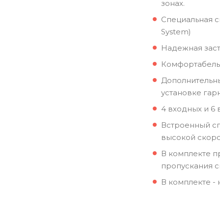
зонах.
Cпециальная с
System)
Надежная заст
Комфортабельн
Дополнительны
установке гар
4 входных и 6
Встроенный сп
высокой скоро
В комплекте п
пропускания с
В комплекте -