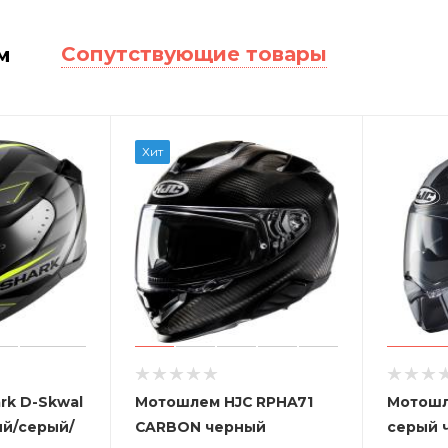
Сопутствующие товары
м
Хит
rk D-Skwal
Мотошлем HJC RPHA71
Мотошл
ый/серый/
CARBON черный
серый 