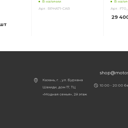
В наличии
В нали
Арт.: RPHA71-CAR
Арт.: F7
29 40
/шт
shop@motost
Казань, г. , ул. Бурхана
10:00 - 20:00 
Шахиди, дом 17, ТЦ
«Модная семья», 2й этаж