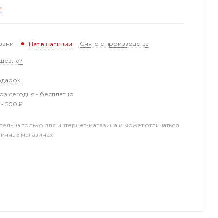
и
зани
Снято с производства
Нет в наличии
шевле?
одарок
з сегодня - бесплатно
 - 500 ₽
тельна только для интернет-магазина и может отличаться
ничных магазинах