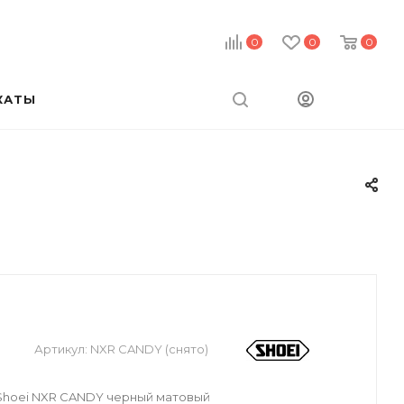
0
0
0
КАТЫ
Артикул:
NXR CANDY (снято)
hoei NXR CANDY черный матовый