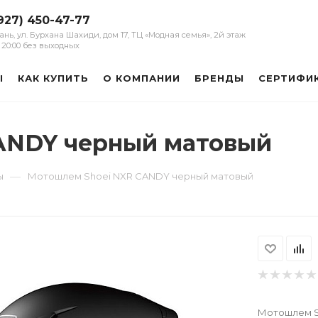
927) 450-47-77
зань, ул. Бурхана Шахиди, дом 17, ТЦ «Модная семья», 2й этаж
 - 20:00 без выходных
Ы
КАК КУПИТЬ
О КОМПАНИИ
БРЕНДЫ
СЕРТИФИ
ANDY черный матовый
—
ы
Мотошлем Shoei NXR CANDY черный матовый
Мотошлем S