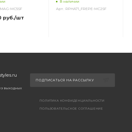
чии
В наличии
0_MAG-MC5SF
Арт.: RPHA71_FREPE-MC2SF
0
руб.
/шт
yles.ru
ПОДПИСАТЬСЯ НА РАССЫЛКУ
без выходных
ПОЛИТИКА КОНФИДЕНЦИАЛЬНОСТИ
ПОЛЬЗОВАТЕЛЬСКОЕ СОГЛАШЕНИЕ