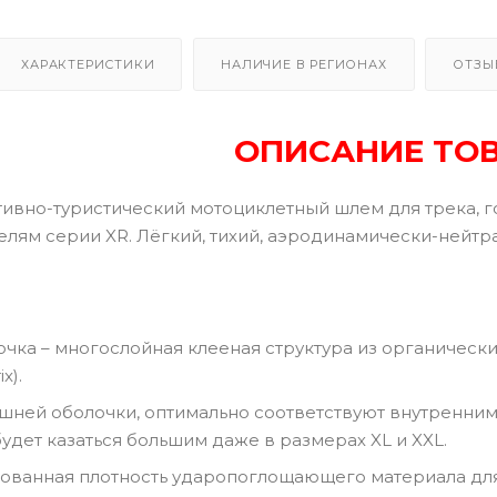
ХАРАКТЕРИСТИКИ
НАЛИЧИЕ В РЕГИОНАХ
ОТЗЫ
ОПИСАНИЕ ТО
ртивно-туристический мотоциклетный шлем для трека, 
лям серии XR. Лёгкий, тихий, аэродинамически-нейтр
чка – многослойная клееная структура из органически
x).
шней оболочки, оптимально соответствуют внутренни
будет казаться большим даже в размерах XL и XXL.
ванная плотность ударопоглощающего материала для 