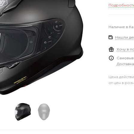
Подробност
Наличие в Ка
Нашли де
Хочу в п
Самовыво
Доставка
Цена действи
от цен в роз