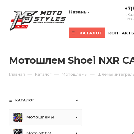
+7(
Казань
г. Ка
10:00
КАТАЛОГ
КОНТАКТ
Мотошлем Shoei NXR C
—
—
—
Главная
Каталог
Мотошлемы
Шлемы интеграл
КАТАЛОГ
Мотошлемы
Мотокуртки