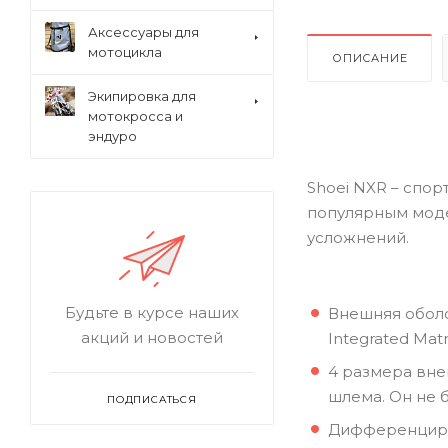
Аксессуары для
мотоцикла
ОПИСАНИЕ
Экипировка для
мотокросса и
эндуро
Shoei NXR – спо
популярным моде
усложнений.
Будьте в курсе наших
Внешняя оболо
акций и новостей
Integrated Matri
4 размера вне
шлема. Он не 
ПОДПИСАТЬСЯ
Дифференциро