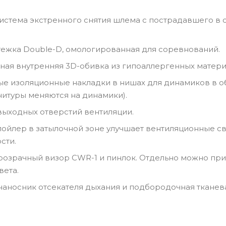
истема экстренного снятия шлема с пострадавшего в сл
ежка Double-D, омологированная для соревнований.
ая внутренняя 3D-обивка из гипоаллергенных материа
е изоляционные накладки в нишах для динамиков в о
нитуры меняются на динамики).
 выходных отверстий вентиляции.
ойлер в затылочной зоне улучшает вентиляционные св
сти.
розрачный визор CWR-1 и пинлок. Отдельно можно при
вета.
 наносник отсекателя дыхания и подбородочная тканев