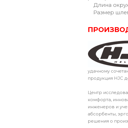
Длина окружн
Размер шле
ПРОИЗВО
удачному сочета
продукция HJC д
Центр исследова
комфорта, иннов
инженеров и уче
абсорбенты, эрг
решения о произ