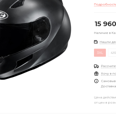
Подробност
15 96
Наличие в Ка
Нашли де
3XL
4X
Рассчита
Хочу в п
Самовыво
Доставка
Цена действи
от цен в роз