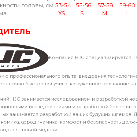
ости головы, см
53-54
55-56
57-58
59-6
ма
XS
S
M
L
ДИТЕЛЬ
Компания HJC специализируется на
нию профессионального опыта, внедрения технологич
остаточно быстро получила заслуженное признание н
ний HJC занимается исследованием и разработкой но
ационными исследованиями и разработкой более высок
ных занимается разработкой ваших будущих шлемов.
ономика, аэродинамика, комфорт и безопасность долж
водстве новой модели.