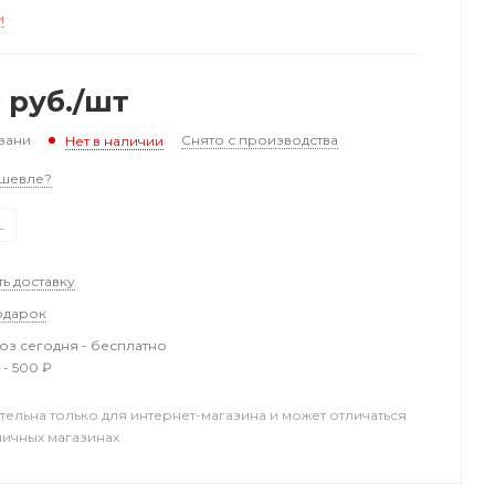
и
0
руб.
/шт
зани
Снято с производства
Нет в наличии
шевле?
L
ть доставку
одарок
з сегодня - бесплатно
 - 500 ₽
тельна только для интернет-магазина и может отличаться
ничных магазинах