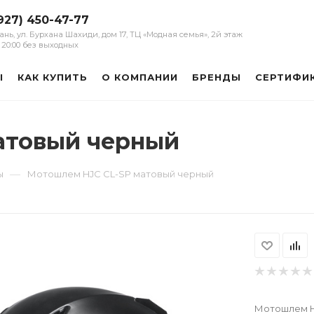
927) 450-47-77
зань, ул. Бурхана Шахиди, дом 17, ТЦ «Модная семья», 2й этаж
 - 20:00 без выходных
Ы
КАК КУПИТЬ
О КОМПАНИИ
БРЕНДЫ
СЕРТИФИ
атовый черный
—
ы
Мотошлем HJC CL-SP матовый черный
Мотошлем H