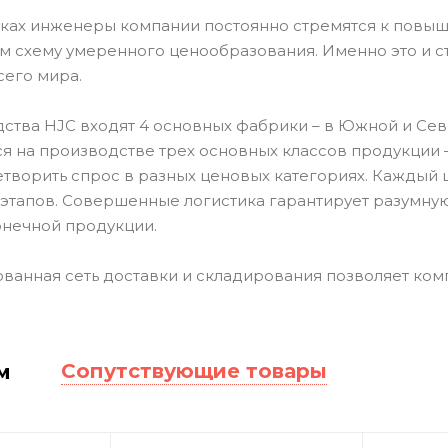
тках инженеры компании постоянно стремятся к повыш
ом схему умеренного ценообразования. Именно это и 
сего мира.
ства HJC входят 4 основных фабрики – в Южной и Севе
я на производстве трех основных классов продукции –
етворить спрос в разных ценовых категориях. Каждый 
 этапов. Совершенные логистика гарантирует разумную
онечной продукции.
ванная сеть доставки и складирования позволяет ком
Сопутствующие товары
м