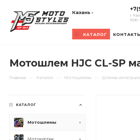
+7(
Казань
г. Ка
10:00
КАТАЛОГ
КОНТАКТ
Мотошлем HJC CL-SP м
—
—
—
Главная
Каталог
Мотошлемы
Шлемы интеграл
КАТАЛОГ
Мотошлемы
Мотокуртки