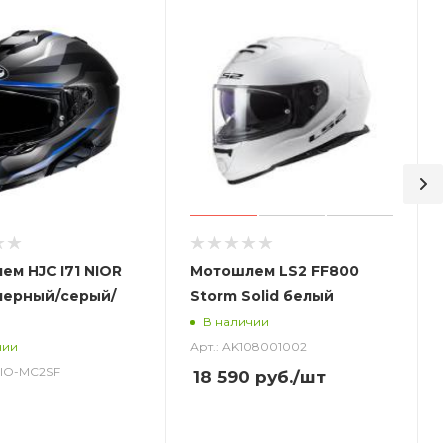
м HJC I71 NIOR
Мотошлем LS2 FF800
черный/серый/
Storm Solid белый
В наличии
Арт.: AK108001002
чии
_NIO-MC2SF
18 590
руб.
/шт