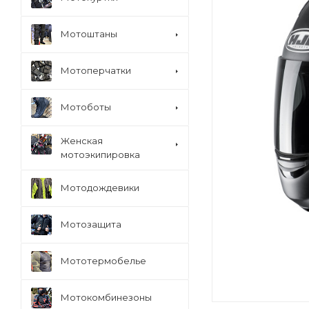
Мотоштаны
Мотоперчатки
Мотоботы
Женская
мотоэкипировка
Мотодождевики
Мотозащита
Мототермобелье
Мотокомбинезоны