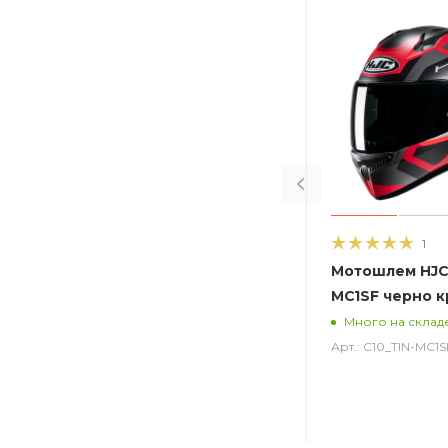
1
Мотошлем HJC 
MC1SF черно 
Много на склад
Арт.: C10_TIN-MC1S