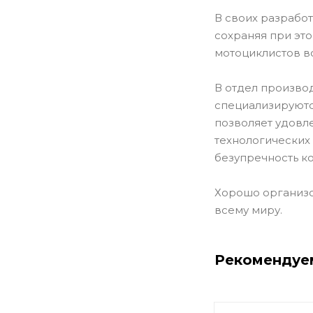
В своих разрабо
сохраняя при эт
мотоциклистов в
В отдел производ
специализируютс
позволяет удовл
технологических
безупречность к
Хорошо организо
всему миру.
Рекомендуе