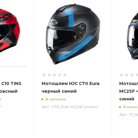
C10 TINS
Мотошлем HJC C70 Eura
Мотошле
красный
черный синий
MC2SF 
синий
е
В наличии
F
Арт.: C70_EUR-MC2SF (снято)
В нали
Арт.: I71