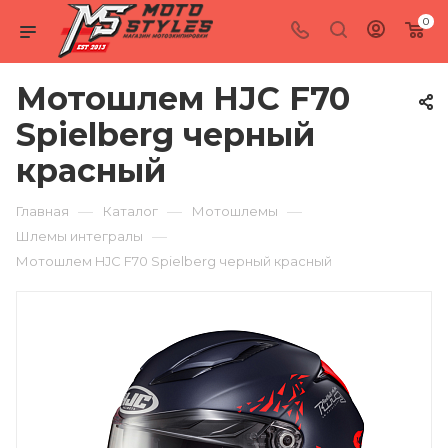
0
Мотошлем HJC F70
Spielberg черный
красный
—
—
—
Главная
Каталог
Мотошлемы
—
Шлемы интегралы
Мотошлем HJC F70 Spielberg черный красный