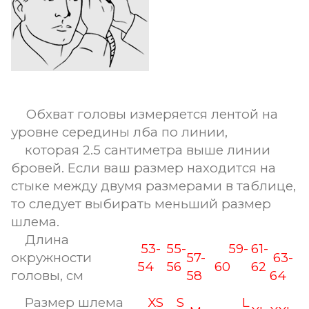
Обхват головы измеряется лентой на
уровне середины лба по линии,
которая 2.5 сантиметра выше линии
бровей. Если ваш размер находится на
стыке между двумя размерами в таблице,
то следует выбирать меньший размер
шлема.
Длина
53-
55-
59-
61-
окружности
57-
63-
54
56
60
62
головы, см
58
64
Размер шлема
XS
S
L