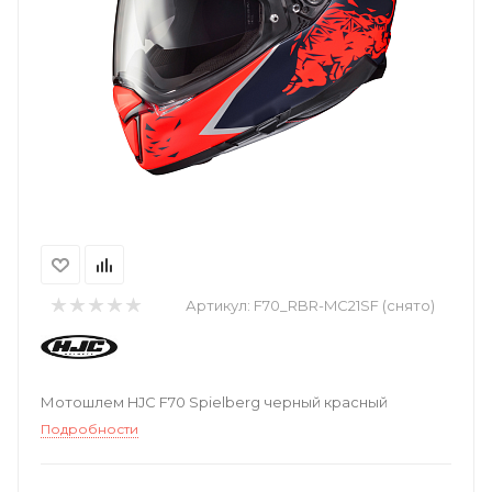
Артикул:
F70_RBR-MC21SF (снято)
Мотошлем HJC F70 Spielberg черный красный
Подробности