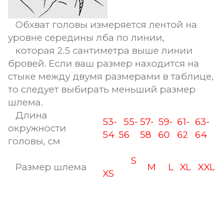
Обхват головы измеряется лентой на
уровне середины лба по линии,
которая 2.5 сантиметра выше линии
бровей. Если ваш размер находится на
стыке между двумя размерами в таблице,
то следует выбирать меньший размер
шлема.
Длина
53-
55-
57-
59-
61-
63-
окружности
54
56
58
60
62
64
головы, см
S
Размер шлема
M
L
XL
XXL
XS