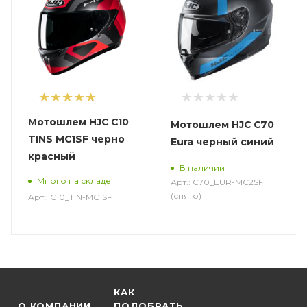
1
Мотошлем HJC C10
Мотошлем HJC C70
TINS MC1SF черно
Eura черный синий
красный
В наличии
Много на складе
Арт.: C70_EUR-MC2SF
(снято)
Арт.: C10_TIN-MC1SF
КАК
О КОМПАНИИ
ПОДОБРАТЬ