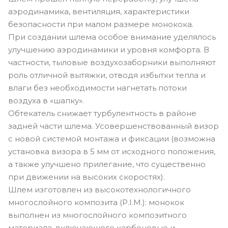
аэродинамика, вентиляция, характеристики
безопасности при малом размере монокока.
При создании шлема особое внимание уделялось
улучшению аэродинамики и уровня комфорта. В
частности, тыловые воздухозаборники выполняют
роль отличной вытяжки, отводя избытки тепла и
влаги без необходимости нагнетать потоки
воздуха в «шапку».
Обтекатель снижает турбулентность в районе
задней части шлема. Усовершенствованный визор
с новой системой монтажа и фиксации (возможна
установка визора в 5 мм от исходного положения,
а также улучшено прилегание, что существенно
при движении на высоких скоростях).
Шлем изготовлен из высокотехнологичного
многослойного композита (P.I.M.): монокок
выполнен из многослойного композитного
материала, включающего карбоновые и