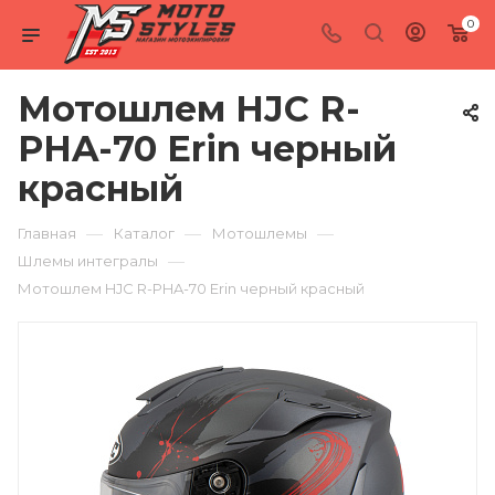
0
Мотошлем HJC R-
PHA-70 Erin черный
красный
—
—
—
Главная
Каталог
Мотошлемы
—
Шлемы интегралы
Мотошлем HJC R-PHA-70 Erin черный красный