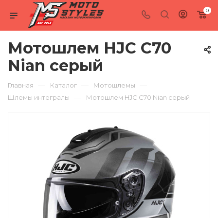
0
Мотошлем HJC C70
Nian серый
—
—
—
Главная
Каталог
Мотошлемы
—
Шлемы интегралы
Мотошлем HJC C70 Nian серый