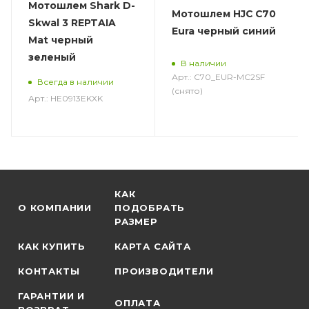
Мотошлем Shark D-
Мотошлем HJC C70
Skwal 3 REPTAIA
Eura черный синий
Mat черный
зеленый
В наличии
Арт.: C70_EUR-MC2SF
Всегда в наличии
(снято)
Арт.: HE0913EKXK
КАК
О КОМПАНИИ
ПОДОБРАТЬ
РАЗМЕР
КАК КУПИТЬ
КАРТА САЙТА
КОНТАКТЫ
ПРОИЗВОДИТЕЛИ
ГАРАНТИИ И
ОПЛАТА