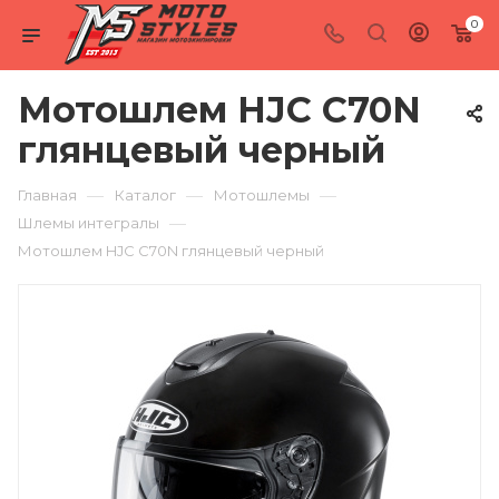
0
Мотошлем HJC C70N
глянцевый черный
—
—
—
Главная
Каталог
Мотошлемы
—
Шлемы интегралы
Мотошлем HJC C70N глянцевый черный