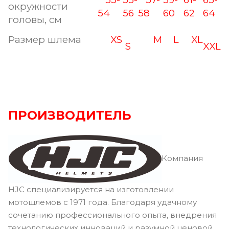
окружности
54
56
58
60
62
64
головы, см
Размер шлема
XS
M
L
XL
S
XXL
ПРОИЗВОДИТЕЛЬ
Компания
HJC специализируется на изготовлении
мотошлемов с 1971 года. Благодаря удачному
сочетанию профессионального опыта, внедрения
технологических инноваций и разумной ценовой