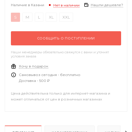
Наличие в Казани
Нашли дешевле?
Нет в наличии
S
M
L
XL
XXL
СООБЩИТЬ О ПОСТУПЛЕНИИ
Наши менеджеры обязательно свяжутся с вами и уточнят
условия заказа
Хочу в подарок
Самовывоз сегодня - бесплатно
Доставка - 500 ₽
Цена действительна только для интернет-магазина и
может отличаться от цен в розничных магазинах