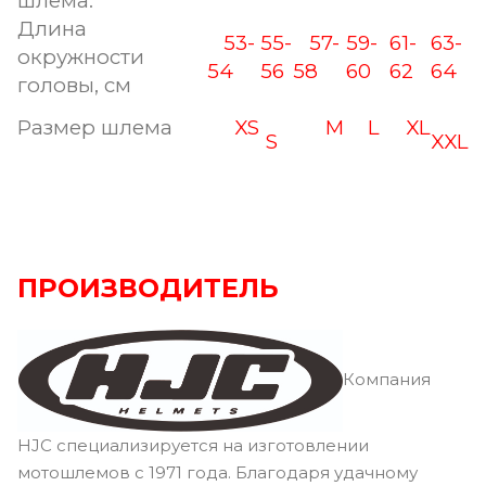
шлема.
Длина
53-
55-
57-
59-
61-
63-
окружности
54
56
58
60
62
64
головы, см
Размер шлема
XS
M
L
XL
S
XXL
ПРОИЗВОДИТЕЛЬ
Компания
HJC специализируется на изготовлении
мотошлемов с 1971 года. Благодаря удачному