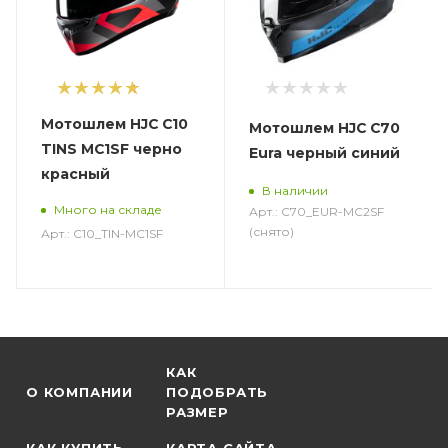
1
Мотошлем HJC C10
Мотошлем HJC C70
TINS MC1SF черно
Eura черный синий
красный
В наличии
Много на складе
Арт.: C70_EUR-MC2SF
(снято)
Арт.: C10_TIN-MC1SF
КАК
О КОМПАНИИ
ПОДОБРАТЬ
РАЗМЕР