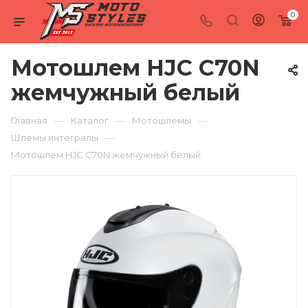
0
Мотошлем HJC C70N
жемчужный белый
—
—
—
Главная
Каталог
Мотошлемы
—
Шлемы интегралы
Мотошлем HJC C70N жемчужный белый