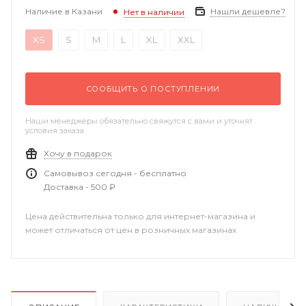
Наличие в Казани
Нашли дешевле?
Нет в наличии
XS
S
M
L
XL
XXL
СООБЩИТЬ О ПОСТУПЛЕНИИ
Наши менеджеры обязательно свяжутся с вами и уточнят
условия заказа
Хочу в подарок
Самовывоз сегодня - бесплатно
Доставка - 500 ₽
Цена действительна только для интернет-магазина и
может отличаться от цен в розничных магазинах