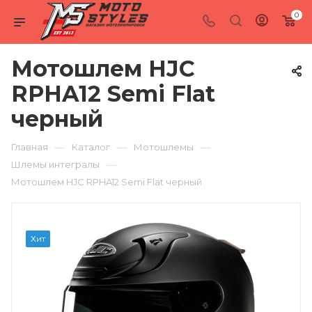
0
Мотошлем HJC
RPHA12 Semi Flat
черный
—
—
—
Главная
Каталог
Мотошлемы
—
Шлемы интегралы
Мотошлем HJC RPHA12 Semi Flat черный
Хит