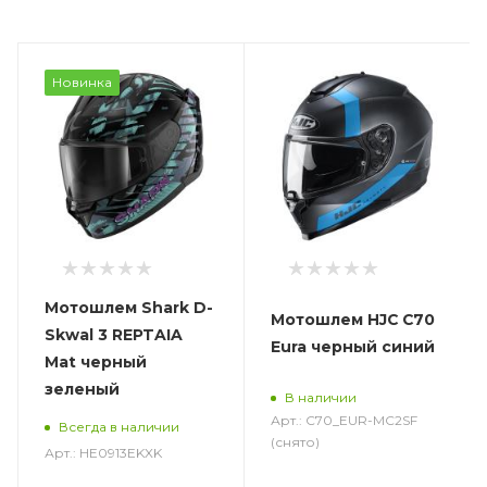
Новинка
Мотошлем Shark D-
Мотошлем HJC C70
Skwal 3 REPTAIA
Eura черный синий
Mat черный
зеленый
В наличии
Арт.: C70_EUR-MC2SF
Всегда в наличии
(снято)
Арт.: HE0913EKXK