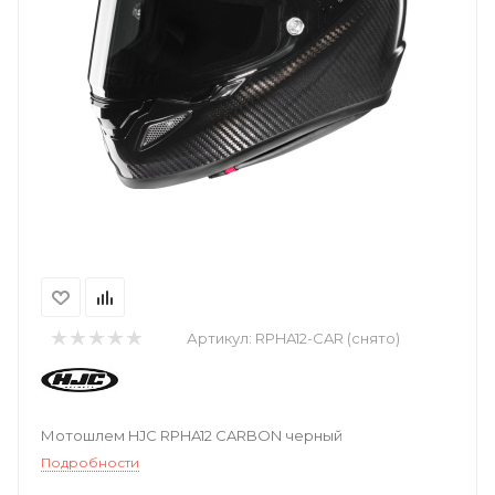
Артикул:
RPHA12-CAR (снято)
Мотошлем HJC RPHA12 CARBON черный
Подробности