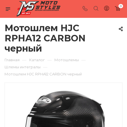
0
Мотошлем HJC
RPHA12 CARBON
черный
—
—
—
Главная
Каталог
Мотошлемы
—
Шлемы интегралы
Мотошлем HJC RPHA12 CARBON черный