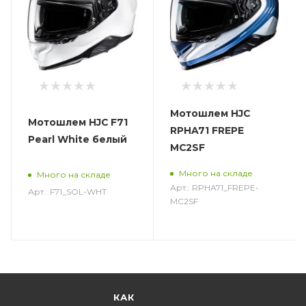
Мотошлем HJC
Мотошлем HJC F71
RPHA71 FREPE
Pearl White белый
MC2SF
Много на складе
Много на складе
Арт.: RPHA71_FREPE-
Арт.: F71_SOL-WHT
MC2SF
КАК