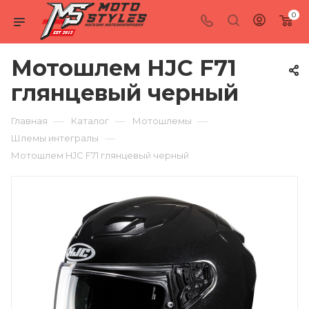
0
Мотошлем HJC F71
глянцевый черный
—
—
—
Главная
Каталог
Мотошлемы
—
Шлемы интегралы
Мотошлем HJC F71 глянцевый черный