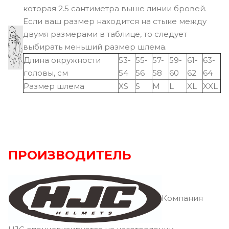
которая 2.5 сантиметра выше линии бровей.
Если ваш размер находится на стыке между
двумя размерами в таблице, то следует
выбирать меньший размер шлема.
Длина окружности
53-
55-
57-
59-
61-
63-
головы, см
54
56
58
60
62
64
Размер шлема
XS
S
M
L
XL
XXL
ПРОИЗВОДИТЕЛЬ
Компания