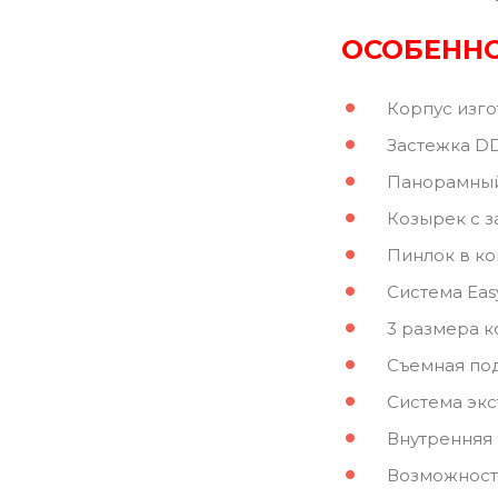
ОСОБЕННО
Корпус изгото
Застежка DD 
Панорамный в
Козырек с за
Пинлок в ко
Система Easy 
3 размера к
Съемная подкл
Система экст
Внутренняя ча
Возможность у