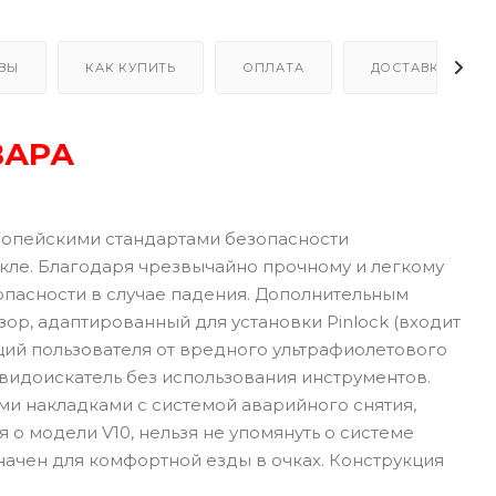
ВЫ
КАК КУПИТЬ
ОПЛАТА
ДОСТАВКА
ВАРА
вропейскими стандартами безопасности
икле. Благодаря чрезвычайно прочному и легкому
опасности в случае падения. Дополнительным
р, адаптированный для установки Pinlock (входит
ющий пользователя от вредного ультрафиолетового
 видоискатель без использования инструментов.
и накладками с системой аварийного снятия,
о модели V10, нельзя не упомянуть о системе
значен для комфортной езды в очках. Конструкция