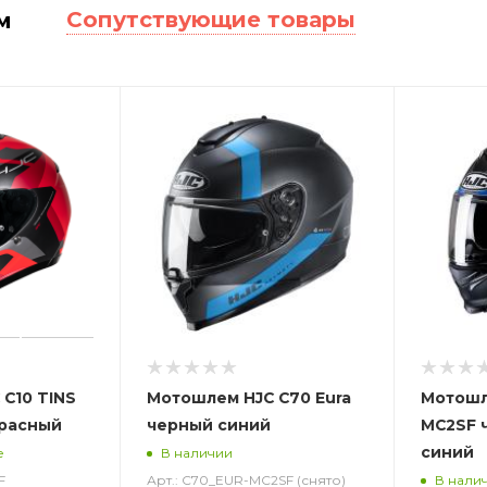
Сопутствующие товары
м
C10 TINS
Мотошлем HJC C70 Eura
Мотошле
красный
черный синий
MC2SF 
синий
е
В наличии
F
Арт.: C70_EUR-MC2SF (снято)
В нали