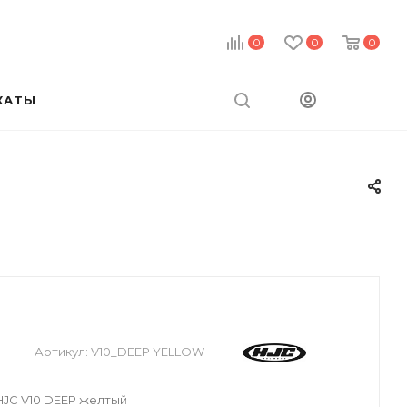
0
0
0
КАТЫ
Артикул:
V10_DEEP YELLOW
JC V10 DEEP желтый