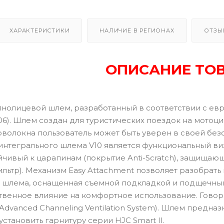
ХАРАКТЕРИСТИКИ
НАЛИЧИЕ В РЕГИОНАХ
ОТЗЫ
ОПИСАНИЕ ТО
олнолицевой шлем, разработанный в соответствии с е
06). Шлем создан для туристических поездок на мотоц
оволокна пользователь может быть уверен в своей без
нтегрального шлема V10 является функциональный визо
ойчивый к царапинам (покрытие Anti-Scratch), защища
льтр). Механизм Easy Attachment позволяет разобрать
ь шлема, оснащенная съемной подкладкой и подщечным
венное влияние на комфортное использование. Говоря 
Advanced Channeling Ventilation System). Шлем предна
установить гарнитуру серии HJC Smart II.