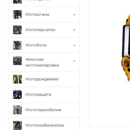
Мотоштаны
Мотоперчатки
Мотоботы
Женская
мотоэкипировка
Мотодождевики
Мотозащита
Мототермобелье
Мотокомбинезоны