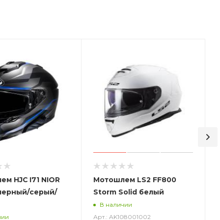
м HJC I71 NIOR
Мотошлем LS2 FF800
черный/серый/
Storm Solid белый
В наличии
Арт.: AK108001002
чии