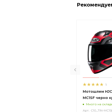
Рекомендуе
1
Мотошлем HJC 
MC1SF черно 
Много на склад
Арт.: C10_TIN-MC1S