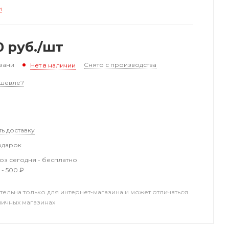
и
0
руб.
/шт
зани
Снято с производства
Нет в наличии
шевле?
ть доставку
одарок
з сегодня - бесплатно
 - 500 ₽
тельна только для интернет-магазина и может отличаться
ничных магазинах