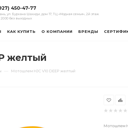
927) 450-47-77
зань, ул. Бурхана Шахиди, дом 17, ТЦ «Модная семья», 2й этаж
 - 20:00 без выходных
Ы
КАК КУПИТЬ
О КОМПАНИИ
БРЕНДЫ
СЕРТИФИ
P желтый
—
ы
Мотошлем HJC V10 DEEP желтый
Мотошлем H