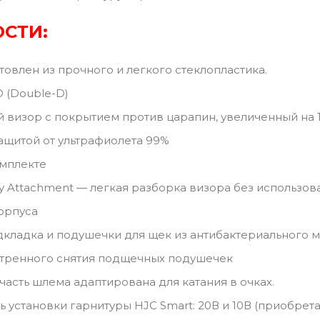
СТИ:
влен из прочного и легкого стеклопластика.
(Double-D)
изор с покрытием против царапин, увеличенный на 1
щитой от ультрафиолета 99%
мплекте
Attachment — легкая разборка визора без использов
орпуса
адка и подушечки для щек из антибактериального м
ренного снятия подщечных подушечек
сть шлема адаптирована для катания в очках.
становки гарнитуры HJC Smart: 20В и 10В (приобрета