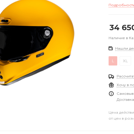
Подробност
34 65
Наличие в Ка
Нашли де
L
XL
Рассчита
Хочу в п
Самовыво
Доставка
Цена действи
от цен в роз