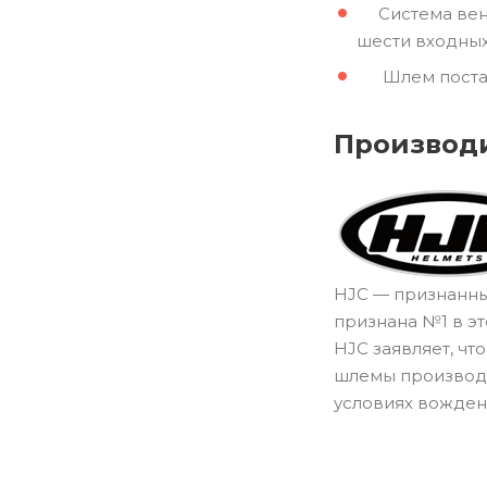
Система венти
шести входных
Шлем поставл
Производ
HJC — признанный
признана №1 в эт
HJC заявляет, ч
шлемы производс
условиях вождени