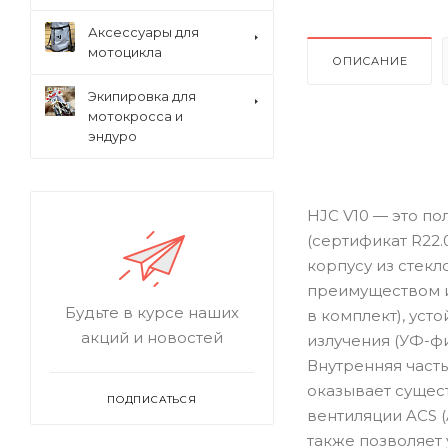
Аксессуары для
мотоцикла
ОПИСАНИЕ
Экипировка для
мотокросса и
эндуро
HJC V10 — это п
(сертификат R22.
корпусу из стекл
преимуществом и
Будьте в курсе наших
в комплект), уст
акций и новостей
излучения (УФ-фи
Внутренняя част
оказывает сущест
ПОДПИСАТЬСЯ
вентиляции ACS (
также позволяет 