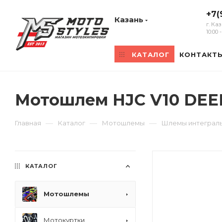
+7(
Казань
г. Ка
10:00
КАТАЛОГ
КОНТАКТ
Мотошлем HJC V10 DEE
—
—
—
Главная
Каталог
Мотошлемы
Шлемы интеграл
КАТАЛОГ
Мотошлемы
Мотокуртки