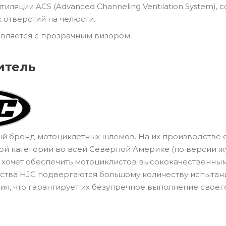
ляции ACS (Advanced Channeling Ventilation System), 
 отверстий на челюсти.
яется с прозрачным визором.
итель
 бренд мотоциклетных шлемов. На их производстве она
ой категории во всей Северной Америке (по версии жур
то хочет обеспечить мотоциклистов высококачественн
тва HJC подвергаются большому количеству испытаний 
я, что гарантирует их безупречное выполнение своег