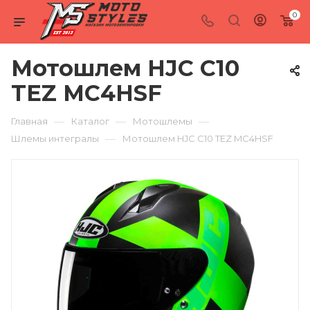
0
Мотошлем HJC C10
TEZ MC4HSF
—
—
—
Главная
Каталог
Мотошлемы
—
Шлемы интегралы
Мотошлем HJC C10 TEZ MC4HSF