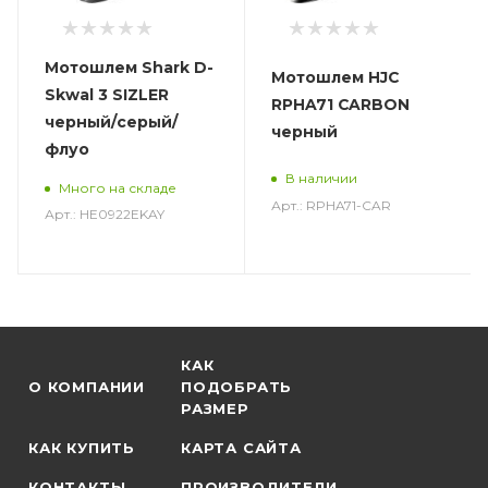
Мотошлем Shark D-
Мотошлем HJC
Skwal 3 SIZLER
RPHA71 CARBON
черный/серый/
черный
флуо
В наличии
Много на складе
Арт.: RPHA71-CAR
Арт.: HE0922EKAY
КАК
О КОМПАНИИ
ПОДОБРАТЬ
РАЗМЕР
КАК КУПИТЬ
КАРТА САЙТА
КОНТАКТЫ
ПРОИЗВОДИТЕЛИ