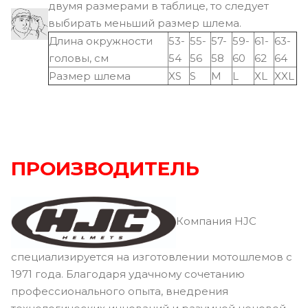
двумя размерами в таблице, то следует
выбирать меньший размер шлема.
Длина окружности
53-
55-
57-
59-
61-
63-
головы, см
54
56
58
60
62
64
Размер шлема
XS
S
M
L
XL
XXL
ПРОИЗВОДИТЕЛЬ
Компания HJC
специализируется на изготовлении мотошлемов с
1971 года. Благодаря удачному сочетанию
профессионального опыта, внедрения