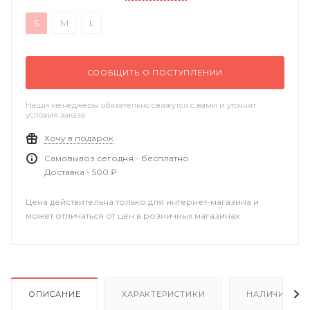
S
M
L
СООБЩИТЬ О ПОСТУПЛЕНИИ
Наши менеджеры обязательно свяжутся с вами и уточнят
условия заказа
Хочу в подарок
Самовывоз сегодня - бесплатно
Доставка - 500 ₽
Цена действительна только для интернет-магазина и
может отличаться от цен в розничных магазинах
ОПИСАНИЕ
ХАРАКТЕРИСТИКИ
НАЛИЧИЕ В Р