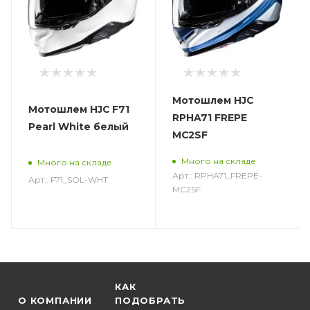
Мотошлем HJC
Мотошлем HJC F71
RPHA71 FREPE
Pearl White белый
MC2SF
Много на складе
Много на складе
Арт.: RPHA71_FREPE-
Арт.: F71_SOL-WHT
MC2SF
КАК
О КОМПАНИИ
ПОДОБРАТЬ