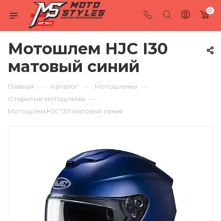
0
Мотошлем HJC I30
матовый синий
—
—
—
Главная
Каталог
Мотошлемы
—
Открытые мотошлемы
Мотошлем HJC I30 матовый синий