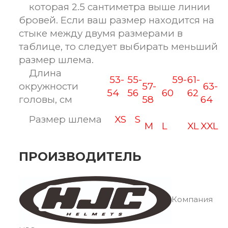
которая 2.5 сантиметра выше линии
бровей. Если ваш размер находится на
стыке между двумя размерами в
таблице, то следует выбирать меньший
размер шлема.
Длина
53-
55-
59-
61-
окружности
57-
63-
54
56
60
62
головы, см
58
64
Размер шлема
XS
S
M
L
XL
XXL
ПРОИЗВОДИТЕЛЬ
Компания