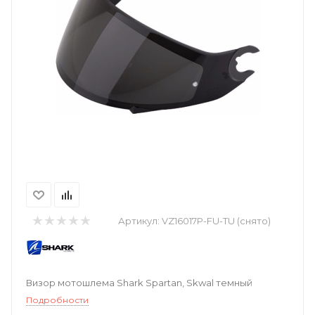
Артикул:
VZ16017P-FU-TU (снято)
Визор мотошлема Shark Spartan, Skwal темный
Подробности