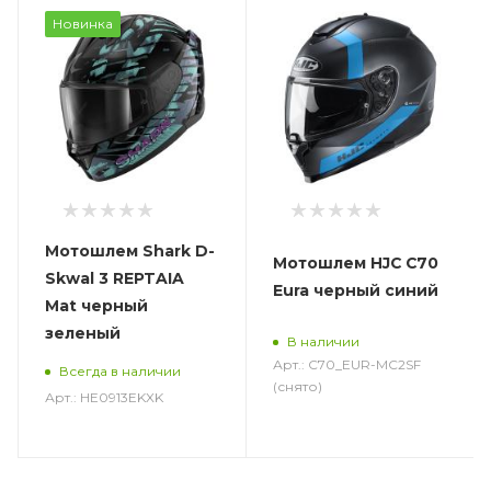
Новинка
Мотошлем Shark D-
Мотошлем HJC C70
Skwal 3 REPTAIA
Eura черный синий
Mat черный
зеленый
В наличии
Арт.: C70_EUR-MC2SF
Всегда в наличии
(снято)
Арт.: HE0913EKXK