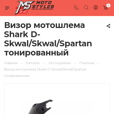
0
Визор мотошлема
Shark D-
Skwal/Skwal/Spartan
тонированный
—
—
—
—
Главная
Каталог
Мотошлемы
Пинлоки
Визор мотошлема Shark D-Skwal/Skwal/Spartan
тонированный