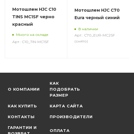
Мотошлем HJC C10
Мотошлем HJC C70
TINS MC1SF черно
Eura черный синий
красный
В наличии
Много на складе
Арт.: C70_EUR-MC2SF
(снято)
Арт.: C10_TIN-MC1SF
КАК
О КОМПАНИИ
ПОДОБРАТЬ
РАЗМЕР
КАК КУПИТЬ
КАРТА САЙТА
КОНТАКТЫ
ПРОИЗВОДИТЕЛИ
ГАРАНТИИ И
ОПЛАТА
ВОЗВРАТ