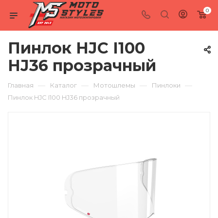
0
Пинлок HJC I100
HJ36 прозрачный
—
—
—
—
Главная
Каталог
Мотошлемы
Пинлоки
Пинлок HJC I100 HJ36 прозрачный