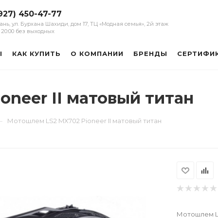
927) 450-47-77
зань, ул. Бурхана Шахиди, дом 17, ТЦ «Модная семья», 2й этаж
 - 20:00 без выходных
Ы
КАК КУПИТЬ
О КОМПАНИИ
БРЕНДЫ
СЕРТИФИ
neer II матовый титан
—
Мотошлем LS2 MX702 Pioneer II матовый титан
Мотошлем LS