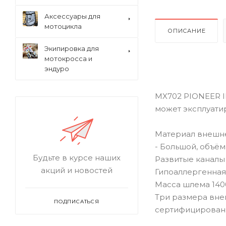
Аксессуары для
мотоцикла
ОПИСАНИЕ
Экипировка для
мотокросса и
эндуро
MX702 PIONEER I
может эксплуати
Материал внешне
- Большой, объё
Будьте в курсе наших
Развитые каналы
акций и новостей
Гипоаллергенная
Масса шлема 1400
Три размера внеш
ПОДПИСАТЬСЯ
сертифицирован 