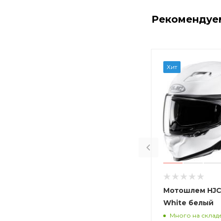
Рекомендуе
Хит
Мотошлем HJC 
White белый
Много на склад