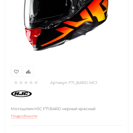
Артикул:
F71_BARD-MC1
Мотошлем HJC F71 BARD черный красный
Подробности