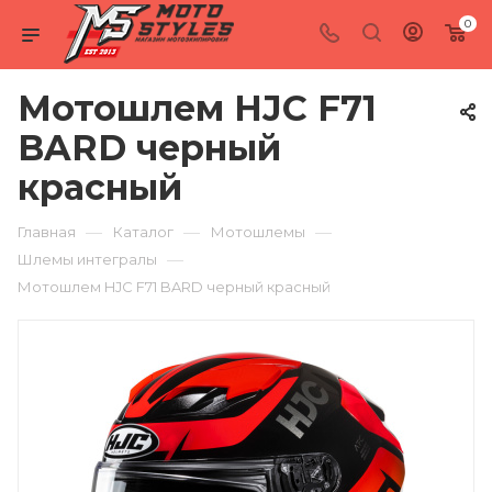
0
Мотошлем HJC F71
BARD черный
красный
—
—
—
Главная
Каталог
Мотошлемы
—
Шлемы интегралы
Мотошлем HJC F71 BARD черный красный