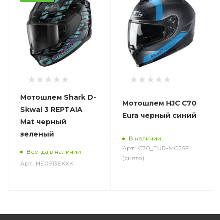
Мотошлем Shark D-
Мотошлем HJC C70
Skwal 3 REPTAIA
Eura черный синий
Mat черный
зеленый
В наличии
Арт.: C70_EUR-MC2SF
Всегда в наличии
(снято)
Арт.: HE0913EKXK