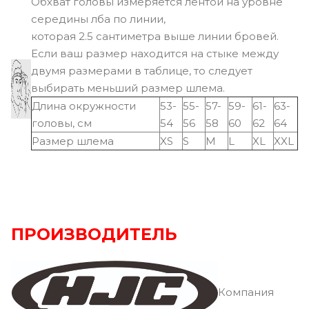
Обхват головы измеряется лентой на уровне
середины лба по линии,
которая 2.5 сантиметра выше линии бровей.
Если ваш размер находится на стыке между
двумя размерами в таблице, то следует
выбирать меньший размер шлема.
Длина окружности
53-
55-
57-
59-
61-
63-
головы, см
54
56
58
60
62
64
Размер шлема
XS
S
M
L
XL
XXL
ПРОИЗВОДИТЕЛЬ
Компания