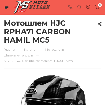
0
Мотошлем HJC
RPHA71 CARBON
HAMIL MC5
—
—
—
Главная
Каталог
Мотошлемы
—
Шлемы интегралы
Мотошлем HJC RPHA71 CARBON HAMIL MC5