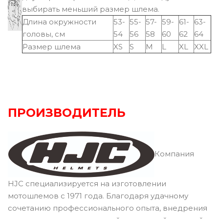
выбирать меньший размер шлема.
Длина окружности
53-
55-
57-
59-
61-
63-
головы, см
54
56
58
60
62
64
Размер шлема
XS
S
M
L
XL
XXL
ПРОИЗВОДИТЕЛЬ
Компания
HJC специализируется на изготовлении
мотошлемов с 1971 года. Благодаря удачному
сочетанию профессионального опыта, внедрения