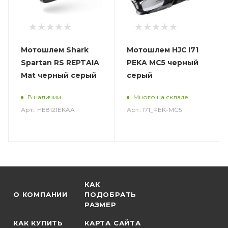
Мотошлем Shark
Мотошлем HJC I71
Spartan RS REPTAIA
PEKA MC5 черный
Mat черный серый
серый
В наличии
Много на складе
Арт.: HE8121EKAA
Арт.: I71_PEK-MC5
КАК
О КОМПАНИИ
ПОДОБРАТЬ
РАЗМЕР
КАК КУПИТЬ
КАРТА САЙТА