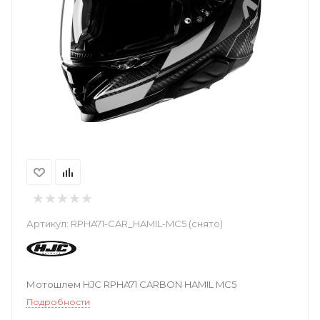
Артикул:
RPHA71-CAR_HAMIL-MC5 (снято)
Мотошлем HJC RPHA71 CARBON HAMIL MC5
Подробности