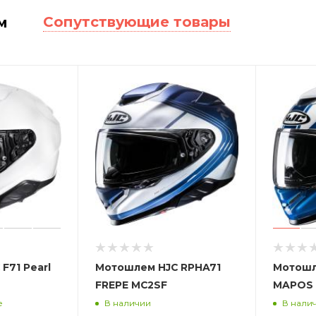
Сопутствующие товары
м
F71 Pearl
Мотошлем HJC RPHA71
Мотошл
FREPE MC2SF
MAPOS 
е
В наличии
В нали