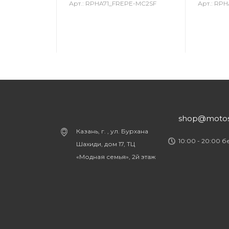
Арт.: RPHA71_FREPE-MC2SF
Арт.: RP
shop@motost
Казань, г. , ул. Бурхана
10:00 - 20:00 
Шахиди, дом 17, ТЦ
«Модная семья», 2й этаж