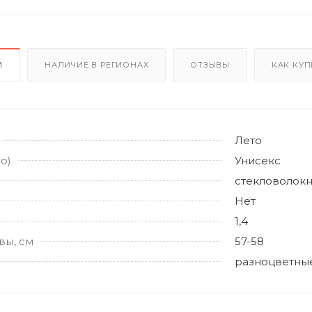
И
НАЛИЧИЕ В РЕГИОНАХ
ОТЗЫВЫ
КАК КУП
Лето
о)
Унисекс
стекловолок
Нет
1,4
вы, см
57-58
разноцветны