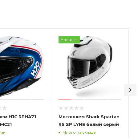
Новинка
ем HJC RPHA71
Мотошлем Shark Spartan
MC21
RS SP LYNE белый серый
чии
Много на складе