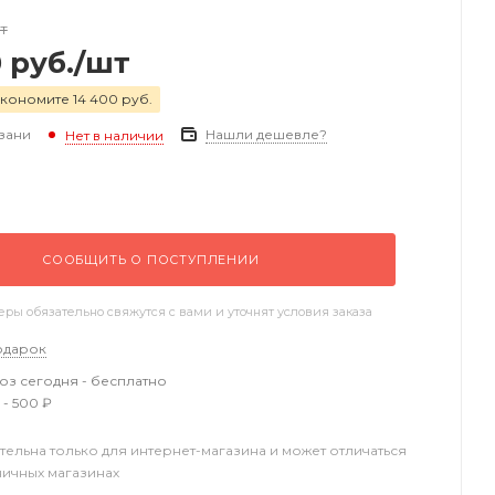
т
0
руб.
/шт
кономите 14 400 руб.
зани
Нашли дешевле?
Нет в наличии
СООБЩИТЬ О ПОСТУПЛЕНИИ
ы обязательно свяжутся с вами и уточнят условия заказа
одарок
з сегодня - бесплатно
 - 500 ₽
тельна только для интернет-магазина и может отличаться
ничных магазинах