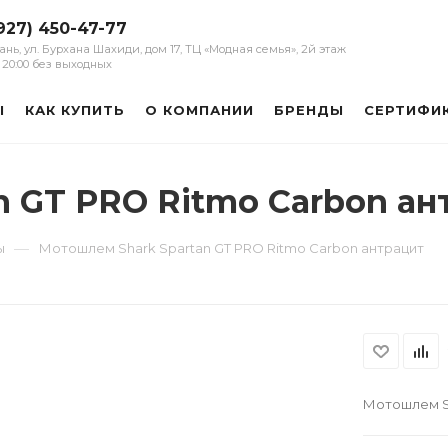
927) 450-47-77
зань, ул. Бурхана Шахиди, дом 17, ТЦ «Модная семья», 2й этаж
 - 20:00 без выходных
Ы
КАК КУПИТЬ
О КОМПАНИИ
БРЕНДЫ
СЕРТИФИ
n GT PRO Ritmo Carbon ан
—
ы
Мотошлем Shark Spartan GT PRO Ritmo Carbon антрацит
Мотошлем Sh