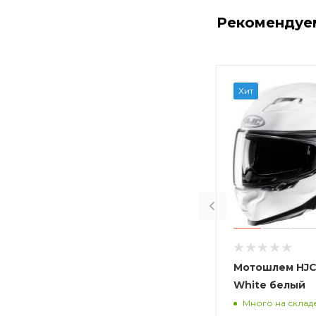
Рекомендуе
Хит
Мотошлем HJC 
White белый
Много на склад