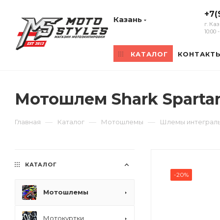
+7(
Казань
г. Ка
10:00
КАТАЛОГ
КОНТАКТ
Мотошлем Shark Sparta
—
—
—
Главная
Каталог
Мотошлемы
Шлемы интеграл
КАТАЛОГ
-20%
Мотошлемы
Мотокуртки