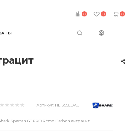
0
0
0
КАТЫ
трацит
Артикул:
HE1355EDAU
ark Spartan GT PRO Ritmo Carbon антрацит