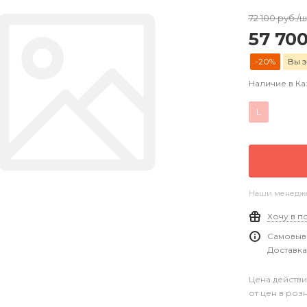
72 100
руб.
/ш
57 70
-20%
Вы э
Наличие в Ка
L
Наши менеджер
Хочу в п
Самовыво
Доставка
Цена действи
от цен в роз